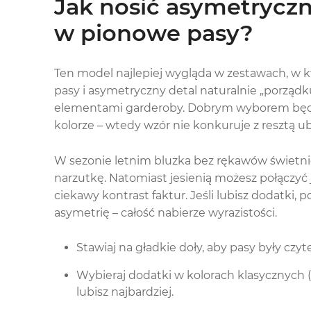
Jak nosić asymetrycz
w pionowe pasy?
Ten model najlepiej wygląda w zestawach, w k
pasy i asymetryczny detal naturalnie „porządkuj
elementami garderoby. Dobrym wyborem będą
kolorze – wtedy wzór nie konkuruje z resztą ub
W sezonie letnim bluzka bez rękawów świetnie
narzutkę. Natomiast jesienią możesz połączyć
ciekawy kontrast faktur. Jeśli lubisz dodatki, p
asymetrię – całość nabierze wyrazistości.
Stawiaj na gładkie doły, aby pasy były czyt
Wybieraj dodatki w kolorach klasycznych (c
lubisz najbardziej.