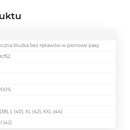
uktu
yczna bluzka bez rękawów w pionowe pasy
9cf52
 100%
(38), L (40), XL (42), XXL (44)
l (42)