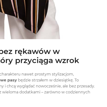
 bez rękawów w
tóry przyciąga wzrok
 charakteru nawet prostym stylizacjom,
owe pasy
będzie strzałem w dziesiątkę. To
ony i chcą wyglądać nowocześnie, ale bez przesady.
ię z wieloma dodatkami – zarówno w codziennych