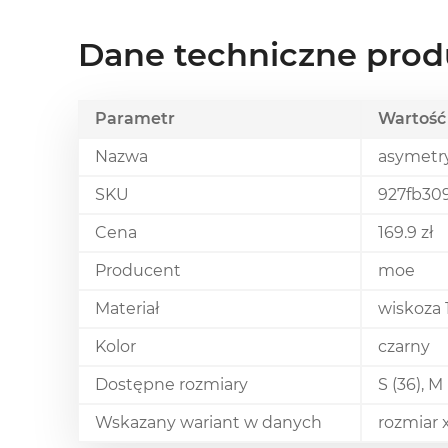
Dane techniczne prod
Parametr
Wartość
Nazwa
asymetr
SKU
927fb30
Cena
169.9 zł
Producent
moe
Materiał
wiskoza
Kolor
czarny
Dostępne rozmiary
S (36), M 
Wskazany wariant w danych
rozmiar x