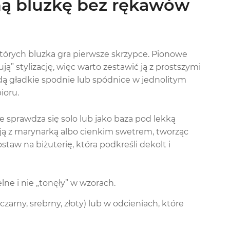
ną bluzkę bez rękawów
tórych bluzka gra pierwsze skrzypce. Pionowe
ą” stylizację, więc warto zestawić ją z prostszymi
 gładkie spodnie lub spódnice w jednolitym
ioru.
 sprawdza się solo lub jako baza pod lekką
 ją z marynarką albo cienkim swetrem, tworząc
ostaw na biżuterię, która podkreśli dekolt i
elne i nie „tonęły” w wzorach.
zarny, srebrny, złoty) lub w odcieniach, które