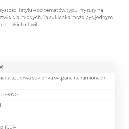
zystości i stylu – od tematów typu „fryzury na
eństwie dla młodych. Ta sukienka może być jednym
mat takich chwil.
ść
iana ażurowa sukienka wiązana na ramionach –
0078870
ł
na 100%