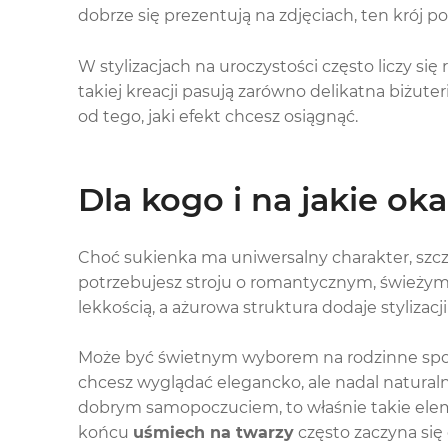
dobrze się prezentują na zdjęciach, ten krój p
W stylizacjach na uroczystości często liczy si
takiej kreacji pasują zarówno delikatna biżuteri
od tego, jaki efekt chcesz osiągnąć.
Dla kogo i na jakie oka
Choć sukienka ma uniwersalny charakter, szcz
potrzebujesz stroju o romantycznym, świeżym wy
lekkością, a ażurowa struktura dodaje stylizacj
Może być świetnym wyborem na rodzinne spotka
chcesz wyglądać elegancko, ale nadal naturalni
dobrym samopoczuciem, to właśnie takie elem
końcu
uśmiech na twarzy
często zaczyna się 