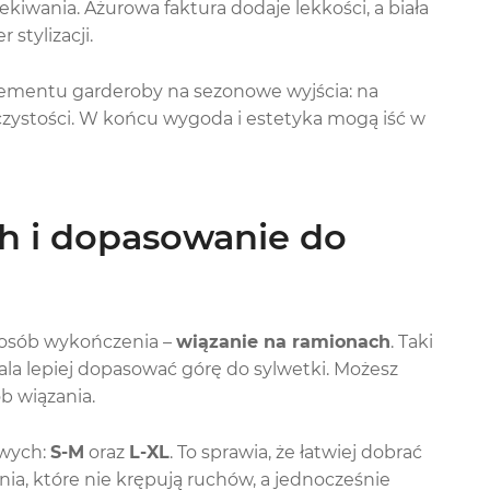
ekiwania. Ażurowa faktura dodaje lekkości, a biała
stylizacji.
lementu garderoby na sezonowe wyjścia: na
oczystości. W końcu wygoda i estetyka mogą iść w
h i dopasowanie do
posób wykończenia –
wiązanie na ramionach
. Taki
wala lepiej dopasować górę do sylwetki. Możesz
b wiązania.
owych:
S-M
oraz
L-XL
. To sprawia, że łatwiej dobrać
ania, które nie krępują ruchów, a jednocześnie