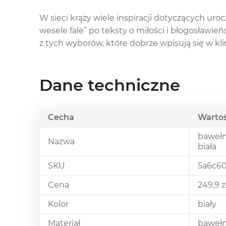
W sieci krąży wiele inspiracji dotyczących uroc
wesele fale” po teksty o miłości i błogosławi
z tych wyborów, które dobrze wpisują się w kli
Dane techniczne
Cecha
Warto
bawełn
Nazwa
biała
SKU
5a6c6
Cena
249,9 z
Kolor
biały
Materiał
baweł