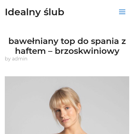
Idealny ślub
Sklep
bawełniany top do spania z
Blog
haftem – brzoskwiniowy
Koszyk
by
admin