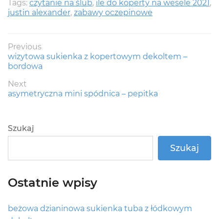
Tags:
czytanie na ślub
,
ile do koperty na wesele 2021
,
justin alexander
,
zabawy oczepinowe
Nawigacja
Previous
Previous
wizytowa sukienka z kopertowym dekoltem –
wpisu
post:
bordowa
Next
Next
asymetryczna mini spódnica – pepitka
post:
Szukaj
Szukaj
Ostatnie wpisy
beżowa dzianinowa sukienka tuba z łódkowym