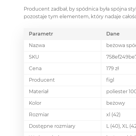
Producent zadbał, by spódnica była spójna sty
pozostaje tym elementem, który nadaje całośc
Parametr
Dane
Nazwa
beżowa spód
SKU
758ef249be
Cena
179 zł
Producent
figl
Materiał
poliester 1
Kolor
beżowy
Rozmiar
xl (42)
Dostępne rozmiary
L (40), XL (4