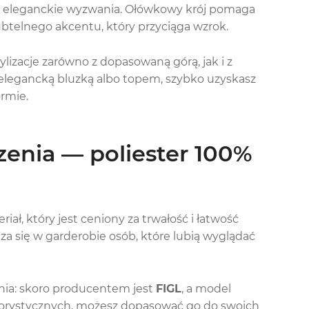
iej eleganckie wyzwania. Ołówkowy krój pomaga
ubtelnego akcentu, który przyciąga wzrok.
izacje zarówno z dopasowaną górą, jak i z
 elegancką bluzką albo topem, szybko uzyskasz
ormie.
zenia — poliester 100%
eriał, który jest ceniony za trwałość i łatwość
a się w garderobie osób, które lubią wyglądać
nia: skoro producentem jest
FIGL
, a model
olorystycznych, możesz dopasować go do swoich