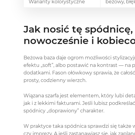
Warianty kolorystyczne
beżowy, błę
Jak nosić tę spódnicę
nowocześnie i kobiec
Beżowa baza daje ogrom możliwości stylizacyjn
efektu „soft”, albo postawić na kontrast — na
dodatkami. Fason ołówkowy sprawia, że całoś
prosty, codzienny wierzch.
Wiązana szarfa jest elementem, który lubi det
jak i z lekkimi fakturami. Jeśli lubisz podkreśl
spódnicy „doprawiony” charakter.
W praktyce taka spódnica sprawdzi się także w
czy imprezy. A jeśli zastanawiasz się, jak zap