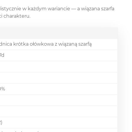
listycznie w każdym wariancie — a wiązana szarfa
i charakteru.
nica krótka ołówkowa z wiązaną szarfą
7d
00%
2)