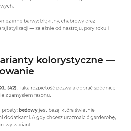
owych.
nież inne barwy: błękitny, chabrowy oraz
sji stylizacji — zależnie od nastroju, pory roku i
arianty kolorystyczne —
sowanie
XL (42)
. Taka rozpiętość pozwala dobrać spódnicę
dnie z zamysłem fasonu.
 prosty:
beżowy
jest bazą, która świetnie
ymi dodatkami. A gdy chcesz urozmaicić garderobę,
urowy wariant.