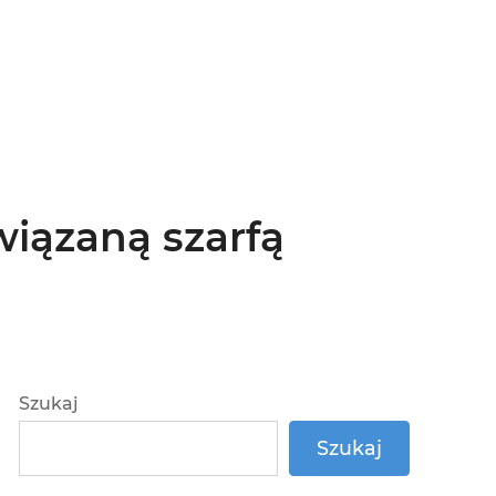
iązaną szarfą
Szukaj
Szukaj