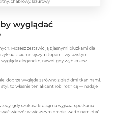
kitny, chabrowy, lazurowy
, by wyglądać
o
ych. Możesz zestawić ją z jasnymi bluzkami dla
 przykład z ciemniejszym topem i wyrazistymi
ć wygląda elegancko, nawet gdy wybierzesz
ale: dobrze wygląda zarówno z gładkimi tkaninami,
ać styl, to właśnie ten akcent robi różnicę — nadaje
tedy, gdy szukasz kreacji na wyjścia, spotkania
lanować wieczór w większym gronie, warto pamiętać,