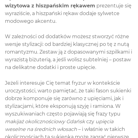
wizytowa z hiszpańskim rękawem
prezentuje się
wyraziście, a hiszpański rękaw dodaje sylwetce
modowego akcentu.
W zależności od dodatków możesz stworzyć różne
wersje stylizacji: od bardziej klasycznej po tę z nutą
romantyzmu. Zestaw ją z dopasowanymi szpilkami i
wyrazistą biżuterią, a jeśli wolisz subtelniej – postaw
na delikatne dodatki i proste upięcie.
Jeżeli interesuje Cię temat fryzur w kontekście
uroczystości, warto pamiętać, że taki fason sukienki
dobrze komponuje się zarówno z upięciami, jak i
stylizacjami, które eksponują szyję i ramiona. W
wyszukiwaniach często pojawiają się frazy typu
makijaż okolicznościowy Gdańsk
czy
upięcia
weselne na średnich włosach
– i właśnie w takich
okolicznościach ta sukienka może zagrać pierwsze