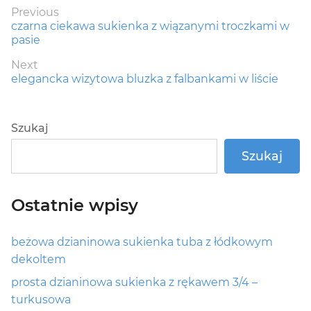
Nawigacja
Previous
Previous
czarna ciekawa sukienka z wiązanymi troczkami w
wpisu
post:
pasie
Next
Next
elegancka wizytowa bluzka z falbankami w liście
post:
Szukaj
Szukaj
Ostatnie wpisy
beżowa dzianinowa sukienka tuba z łódkowym
dekoltem
prosta dzianinowa sukienka z rękawem 3/4 –
turkusowa