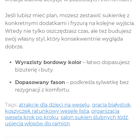
Jeśli lubisz mieć plan, możesz zestawić sukienkę z
konkretnymi dodatkami i fryzurą na kolejne wyjścia.
Wtedy nie tylko oszczędzasz czas, ale też budujesz
swój własny styl, który konsekwentnie wygląda
dobrze.
Wyrazisty bordowy kolor
– łatwo dopasujesz
biżuterię i buty.
Dopasowany fason
– podkreśla sylwetkę bez
rezygnacji z komfortu.
Tags:
atrakcje dla dzieci na weselu
,
gracja białystok
,
koszyczek ratunkowy wesele lista
,
organizacja
wesela krok po kroku
,
salon sukien ślubnych łódź
,
upięcia włosów do ramion