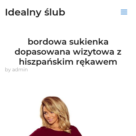
Idealny ślub
Sklep
bordowa sukienka
Blog
dopasowana wizytowa z
hiszpańskim rękawem
Koszyk
by
admin