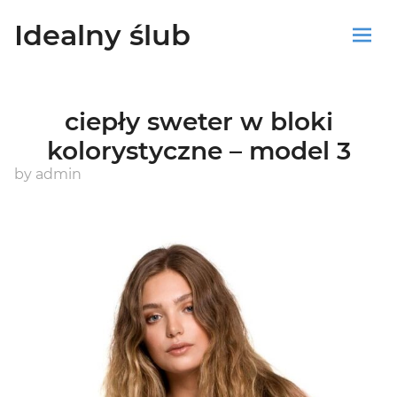
Idealny ślub
Sklep
ciepły sweter w bloki
Blog
kolorystyczne – model 3
Koszyk
by
admin