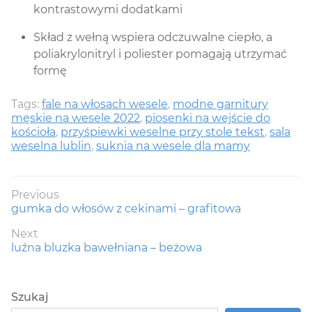
kontrastowymi dodatkami
Skład z wełną wspiera odczuwalne ciepło, a
poliakrylonitryl i poliester pomagają utrzymać
formę
Tags:
fale na włosach wesele
,
modne garnitury
męskie na wesele 2022
,
piosenki na wejście do
kościoła
,
przyśpiewki weselne przy stole tekst
,
sala
weselna lublin
,
suknia na wesele dla mamy
Nawigacja
Previous
Previous
gumka do włosów z cekinami – grafitowa
wpisu
post:
Next
Next
luźna bluzka bawełniana – beżowa
post:
Szukaj