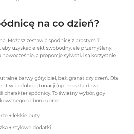
pódnicę na co dzień?
jne. Możesz zestawić spódnicę z prostym T-
, aby uzyskać efekt swobodny, ale przemyślany.
a nowocześnie, a proporcje sylwetki są korzystnie
utralne barwy góry: biel, beż, granat czy czerń. Dla
ent w podobnej tonacji (np. musztardowe
li charakter spódnicy. To świetny wybór, gdy
ikowanego doboru ubrań.
rze + lekkie buty
zka + stylowe dodatki