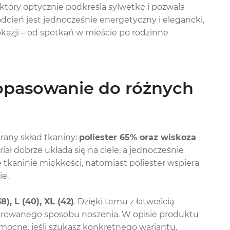
tóry optycznie podkreśla sylwetkę i pozwala
odcień jest jednocześnie energetyczny i elegancki,
kazji – od spotkań w mieście po rodzinne
opasowanie do różnych
rany skład tkaniny:
poliester 65% oraz wiskoza
iał dobrze układa się na ciele, a jednocześnie
tkaninie miękkości, natomiast poliester wspiera
ie.
38), L (40), XL (42)
. Dzięki temu z łatwością
eferowanego sposobu noszenia. W opisie produktu
mocne, jeśli szukasz konkretnego wariantu.