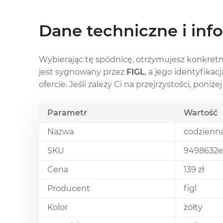
Dane techniczne i inf
Wybierając tę spódnicę, otrzymujesz konkre
jest sygnowany przez
FIGL
, a jego identyfikac
ofercie. Jeśli zależy Ci na przejrzystości, pon
Parametr
Wartość
Nazwa
codzienna
SKU
9498632e
Cena
139 zł
Producent
figl
Kolor
żółty