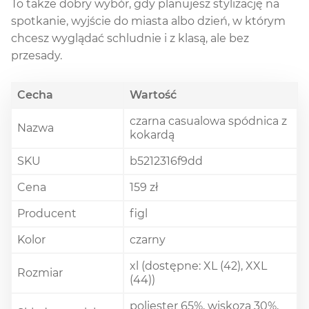
To także dobry wybór, gdy planujesz stylizację na
spotkanie, wyjście do miasta albo dzień, w którym
chcesz wyglądać schludnie i z klasą, ale bez
przesady.
Cecha
Wartość
czarna casualowa spódnica z
Nazwa
kokardą
SKU
b5212316f9dd
Cena
159 zł
Producent
figl
Kolor
czarny
xl (dostępne: XL (42), XXL
Rozmiar
(44))
poliester 65%, wiskoza 30%,