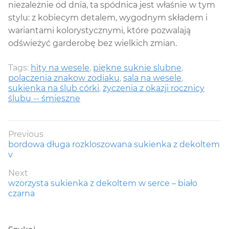
niezależnie od dnia, ta spódnica jest właśnie w tym
stylu: z kobiecym detalem, wygodnym składem i
wariantami kolorystycznymi, które pozwalają
odświeżyć garderobę bez wielkich zmian.
Tags:
hity na wesele
,
piękne suknie slubne
,
polaczenia znakow zodiaku
,
sala na wesele
,
sukienka na ślub córki
,
życzenia z okazji rocznicy
ślubu -- śmieszne
Nawigacja
Previous
Previous
bordowa długa rozkloszowana sukienka z dekoltem
wpisu
post:
v
Next
Next
wzorzysta sukienka z dekoltem w serce – biało
post:
czarna