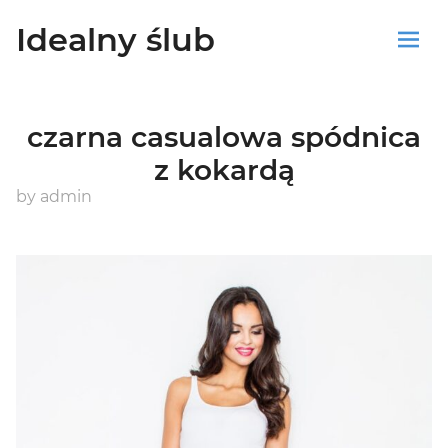
Idealny ślub
Sklep
czarna casualowa spódnica
Blog
z kokardą
Koszyk
by
admin