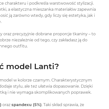
e charakteru i podkreśla warstwowość stylizacji.
tki, a elastyczna mieszanka materiałów zapewnia
ć ją zarówno wtedy, gdy liczy się estetyka, jak i
.
 oraz precyzyjnie dobrane proporcje tkaniny – to
brze niezależnie od tego, czy zakładasz ją do
ennego outfitu.
ć model Lanti?
sz model w kolorze czarnym. Charakterystycznym
dodaje stylu, ale też ułatwia dopasowanie. Dzięki
wetką i nie wymaga skomplikowanych poprawek.
)
oraz
spandexu (5%)
. Taki skład sprawia, że