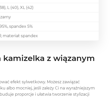
38), L (40), XL (42)
czarny
 95%, spandex 5%
xl; materiał: spandex
a kamizelka z wiązanym
lować efekt sylwetkowy. Możesz zawiązać
u albo mocniej, jeśli zależy Ci na wyraźniejszym
uduje proporcje i ułatwia tworzenie stylizacji