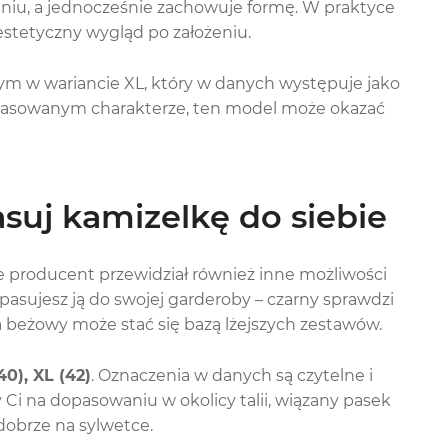
aniu, a jednocześnie zachowuje formę. W praktyce
estetyczny wygląd po założeniu.
tym w wariancie XL, który w danych występuje jako
dopasowanym charakterze, ten model może okazać
asuj kamizelkę do siebie
le producent przewidział również inne możliwości
opasujesz ją do swojej garderoby – czarny sprawdzi
 a beżowy może stać się bazą lżejszych zestawów.
(40), XL (42)
. Oznaczenia w danych są czytelne i
 Ci na dopasowaniu w okolicy talii, wiązany pasek
dobrze na sylwetce.