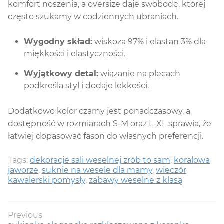
komfort noszenia, a oversize daje swobodę, której
często szukamy w codziennych ubraniach.
Wygodny skład:
wiskoza 97% i elastan 3% dla
miękkości i elastyczności.
Wyjątkowy detal:
wiązanie na plecach
podkreśla styl i dodaje lekkości.
Dodatkowo kolor czarny jest ponadczasowy, a
dostępność w rozmiarach S-M oraz L-XL sprawia, że
łatwiej dopasować fason do własnych preferencji.
Tags:
dekoracje sali weselnej zrób to sam
,
koralowa
jaworze
,
suknie na wesele dla mamy
,
wieczór
kawalerski pomysły
,
zabawy weselne z klasą
Nawigacja
Previous