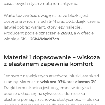
casualowych i tych z nutą romantyzmu.
Warto też zwrócić uwagę na to, że bluzka jest
dostępna w rozmiarach S-M oraz L-XL, dzięki czemu
łatwiej dobrać wariant, który leży najlepiej.
Producent podaje oznaczenie
26903
, a w ofercie
widnieje SKU:
26b49dadd3cb
.
Materiał i dopasowanie – wiskoza
z elastanem zapewnia komfort
Jednym z największych atutów tej bluzki jest skład
tkaniny. Materiał to
wiskoza 97%
oraz
elastan 3%
.
Dzięki temu tkanina jest przyjemna w dotyku i
dobrze układa się na sylwetce, a domieszka
elastanu pomaga zachować elastyczność — bluzka