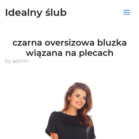
Idealny ślub
Sklep
czarna oversizowa bluzka
Blog
wiązana na plecach
Koszyk
by
admin