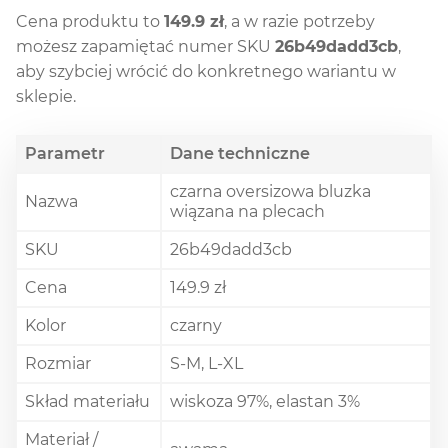
Cena produktu to
149.9 zł
, a w razie potrzeby
możesz zapamiętać numer SKU
26b49dadd3cb
,
aby szybciej wrócić do konkretnego wariantu w
sklepie.
Parametr
Dane techniczne
czarna oversizowa bluzka
Nazwa
wiązana na plecach
SKU
26b49dadd3cb
Cena
149.9 zł
Kolor
czarny
Rozmiar
S-M, L-XL
Skład materiału
wiskoza 97%, elastan 3%
Materiał /