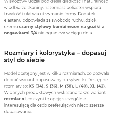
Wiskozowy udział podkreśla gładkość i naturalność
w odbiorze tkaniny, natomiast poliester wspiera
trwałość i ułatwia utrzymanie formy. Dodatek
elastanu odpowiada za swobodę ruchu, dzięki
czemu
czarny stylowy kombinezon na guziki z
nogawkami 3/4
nie ogranicza w ciągu dnia.
Rozmiary i kolorystyka – dopasuj
styl do siebie
Model dostępny jest w kilku rozmiarach, co pozwala
dobrać wariant dopasowany do sylwetki. Dostępne
rozmiary to:
XS (34), S (36), M (38), L (40), XL (42)
.
W danych produktowych wskazano także wariant
rozmiar xl
, co czyni tę opcję szczególnie
interesującą dla osób preferujących nieco szersze
dopasowanie.