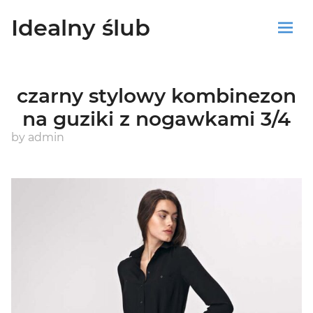
Idealny ślub
Sklep
czarny stylowy kombinezon
Blog
na guziki z nogawkami 3/4
Koszyk
by
admin