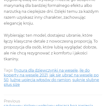
marynarką dla bardziej formalnego efektu albo
narzutką na cieplejsze dni. Dzięki temu za każdym
razem uzyskasz inny charakter, zachowując
elegancję kroju.
Wybierając ten model, dostajesz ubranie, które
łączy klasyczne detale z nowoczesną proporcją. To
propozycja dla osób, które lubią wyglądać dobrze,
ale nie chcą rezygnować z komfortu i jakości
tkaniny.
Tags:
fryzura dla dziewczynki na wesele
,
ile do
koperty na wesele 2021
,
jak się ubrać na wesele po
50
,
luźne upięcia włosów do ramion
,
suknie slubne
plus size
Nawigacja
Previous
Previous
szykowny zielony wełniany płaszcz bez zapięcia