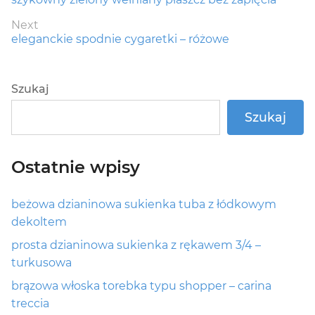
wpisu
post:
Next
Next
eleganckie spodnie cygaretki – różowe
post:
Szukaj
Szukaj
Ostatnie wpisy
beżowa dzianinowa sukienka tuba z łódkowym
dekoltem
prosta dzianinowa sukienka z rękawem 3/4 –
turkusowa
brązowa włoska torebka typu shopper – carina
treccia