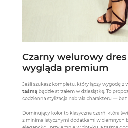
Czarny welurowy dres z
wygląda premium
Jeśli szukasz kompletu, który łączy wygodę 
taśmą
będzie strzałem w dziesiątkę. To propo
codzienna stylizacja nabrała charakteru — be
Dominujący kolor to klasyczna czerń, która św
z minimalistycznymi dodatkami w ciemnych b
elegancko i przyjemnie w dotyku, a taśma do