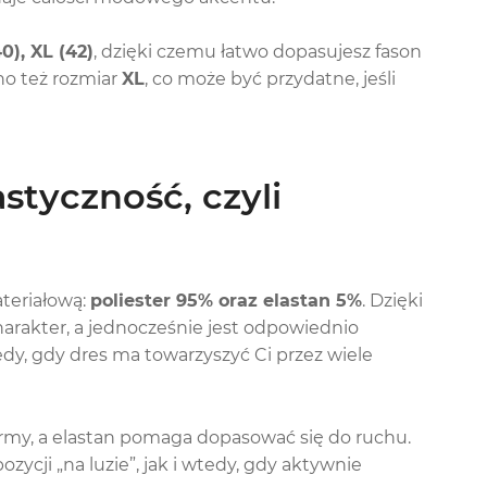
40), XL (42)
, dzięki czemu łatwo dopasujesz fason
no też rozmiar
XL
, co może być przydatne, jeśli
styczność, czyli
teriałową:
poliester 95% oraz elastan 5%
. Dzięki
arakter, a jednocześnie jest odpowiednio
dy, gdy dres ma towarzyszyć Ci przez wiele
formy, a elastan pomaga dopasować się do ruchu.
ycji „na luzie”, jak i wtedy, gdy aktywnie