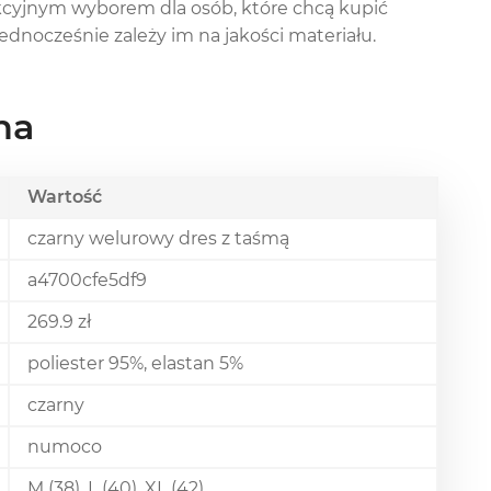
akcyjnym wyborem dla osób, które chcą kupić
dnocześnie zależy im na jakości materiału.
na
Wartość
czarny welurowy dres z taśmą
a4700cfe5df9
269.9 zł
poliester 95%, elastan 5%
czarny
numoco
M (38), L (40), XL (42)