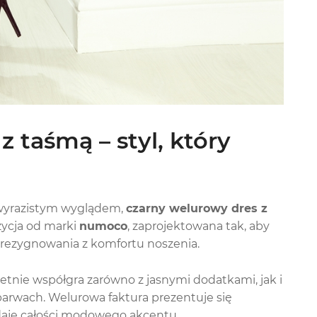
 taśmą – styl, który
z wyrazistym wyglądem,
czarny welurowy dres z
zycja od marki
numoco
, zaprojektowana tak, aby
z rezygnowania z komfortu noszenia.
ietnie współgra zarówno z jasnymi dodatkami, jak i
arwach. Welurowa faktura prezentuje się
daje całości modowego akcentu.