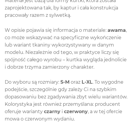
Materiał jest bazą dla formy kurtki, która została
zaprojektowana tak, by kaptur i cała konstrukcja
pracowały razem z sylwetką.
W opisie pojawia się informacja o materiale:
awama
,
co może wskazywać na specyficzne wykończenie
lub wariant tkaniny wykorzystywany w danym
modelu. Niezależnie od tego, w praktyce liczy się
spójność całego wyrobu – kurtka wygląda jednolicie
i dobrze trzyma zamierzony charakter.
Do wyboru są rozmiary:
S-M
oraz
L-XL
. To wygodne
podejście, szczególnie gdy zależy Ci na szybkim
dopasowaniu bez zgadywania zbyt wielu wariantów.
Kolorystyka jest również przemyślana: producent
oferuje warianty
czarny
i
czerwony
, a w tej ofercie
mowa o czerwonym wydaniu.