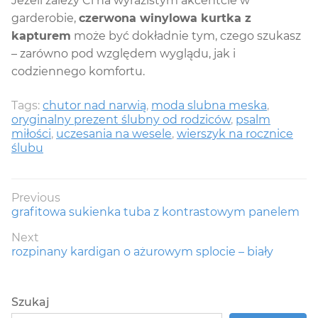
Jeżeli zależy Ci na wyrazistym akcentcie w
garderobie,
czerwona winylowa kurtka z
kapturem
może być dokładnie tym, czego szukasz
– zarówno pod względem wyglądu, jak i
codziennego komfortu.
Tags:
chutor nad narwią
,
moda slubna meska
,
oryginalny prezent ślubny od rodziców
,
psalm
miłości
,
uczesania na wesele
,
wierszyk na rocznice
ślubu
Nawigacja
Previous
Previous
grafitowa sukienka tuba z kontrastowym panelem
wpisu
post:
Next
Next
rozpinany kardigan o ażurowym splocie – biały
post:
Szukaj