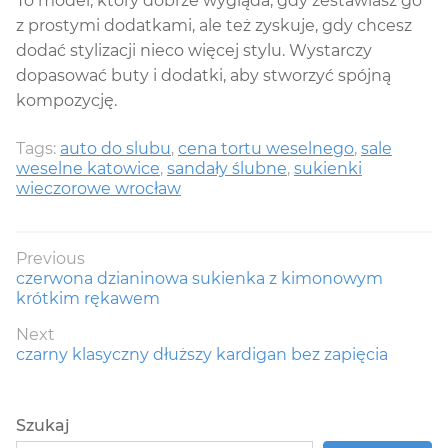
To model, który dobrze wygląda, gdy zestawiasz go
z prostymi dodatkami, ale też zyskuje, gdy chcesz
dodać stylizacji nieco więcej stylu. Wystarczy
dopasować buty i dodatki, aby stworzyć spójną
kompozycję.
Tags:
auto do slubu
,
cena tortu weselnego
,
sale
weselne katowice
,
sandały ślubne
,
sukienki
wieczorowe wrocław
Nawigacja
Previous
Previous
czerwona dzianinowa sukienka z kimonowym
wpisu
post:
krótkim rękawem
Next
Next
czarny klasyczny dłuższy kardigan bez zapięcia
post:
Szukaj