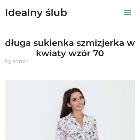
Idealny ślub
Sklep
długa sukienka szmizjerka w
Blog
kwiaty wzór 70
Koszyk
by
admin