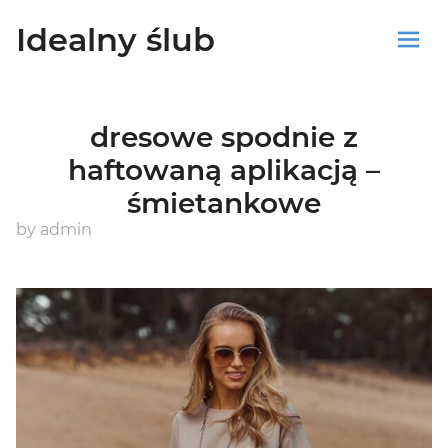
Idealny ślub
Sklep
dresowe spodnie z
Blog
haftowaną aplikacją –
śmietankowe
Koszyk
by
admin