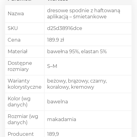
dresowe spodnie z haftowaną
Nazwa
aplikacją – śmietankowe
SKU
d25d38916dce
Cena
189.9 zł
Materiał
bawełna 95%, elastan 5%
Dostępne
S–M
rozmiary
Warianty
beżowy, brązowy, czarny,
kolorystyczne
koralowy, kremowy
Kolor (wg
bawelna
danych)
Rozmiar (wg
makadamia
danych)
Producent
189,9