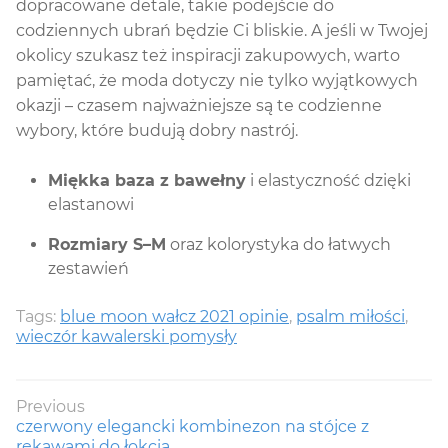
dopracowane detale, takie podejście do
codziennych ubrań będzie Ci bliskie. A jeśli w Twojej
okolicy szukasz też inspiracji zakupowych, warto
pamiętać, że moda dotyczy nie tylko wyjątkowych
okazji – czasem najważniejsze są te codzienne
wybory, które budują dobry nastrój.
Miękka baza z bawełny
i elastyczność dzięki
elastanowi
Rozmiary S–M
oraz kolorystyka do łatwych
zestawień
Tags:
blue moon wałcz 2021 opinie
,
psalm miłości
,
wieczór kawalerski pomysły
Nawigacja
Previous
Previous
czerwony elegancki kombinezon na stójce z
wpisu
post:
rękawami do łokcia