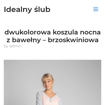
Idealny ślub
Sklep
dwukolorowa koszula nocna
Blog
z bawełny – brzoskwiniowa
Koszyk
by
admin