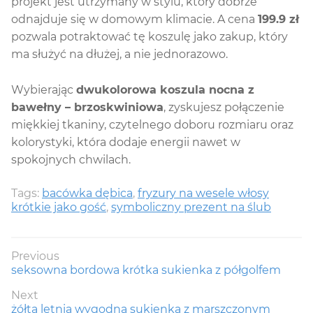
projekt jest utrzymany w stylu, który dobrze
odnajduje się w domowym klimacie. A cena
199.9 zł
pozwala potraktować tę koszulę jako zakup, który
ma służyć na dłużej, a nie jednorazowo.
Wybierając
dwukolorowa koszula nocna z
bawełny – brzoskwiniowa
, zyskujesz połączenie
miękkiej tkaniny, czytelnego doboru rozmiaru oraz
kolorystyki, która dodaje energii nawet w
spokojnych chwilach.
Tags:
bacówka dębica
,
fryzury na wesele włosy
krótkie jako gość
,
symboliczny prezent na ślub
Nawigacja
Previous
Previous
seksowna bordowa krótka sukienka z półgolfem
wpisu
post:
Next
Next
żółta letnia wygodna sukienka z marszczonym