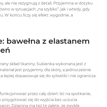
my, ale nie rezygnują z detali. Przyjemna w dotyku
ówno w sytuacjach „na szybko”, jak i wtedy, gdy
u. W końcu liczy się efekt: wygodnie, a
e: bawełna z elastanem
ień
any skład tkaniny. Sukienka wykonana jest z
materiał jest przyjemny dla skóry, a jednocześnie
 lepiej dopasowuje się do sylwetki i nie ogranicza
unkcjonować przez cały dzień: iść na spotkanie,
y przygotować się do wyjścia bez uczucia
anin. Dzianina ma też tę zaletę, że zwykle