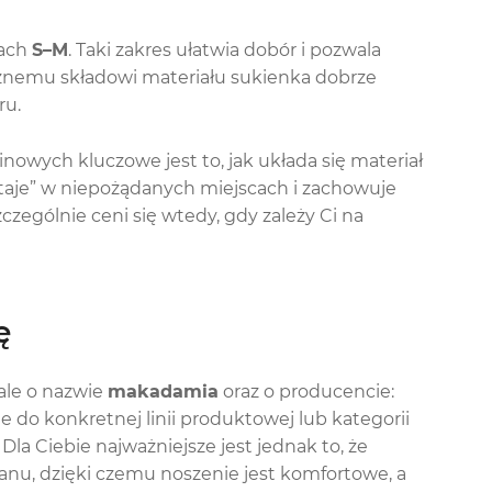
rach
S–M
. Taki zakres ułatwia dobór i pozwala
cznemu składowi materiału sukienka dobrze
ru.
owych kluczowe jest to, jak układa się materiał
staje” w niepożądanych miejscach i zachowuje
czególnie ceni się wtedy, gdy zależy Ci na
ę
iale o nazwie
makadamia
oraz o producencie:
e do konkretnej linii produktowej lub kategorii
la Ciebie najważniejsze jest jednak to, że
anu, dzięki czemu noszenie jest komfortowe, a