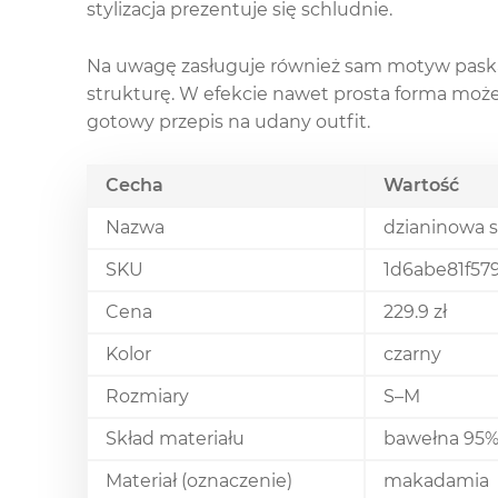
stylizacja prezentuje się schludnie.
Na uwagę zasługuje również sam motyw paska —
strukturę. W efekcie nawet prosta forma może 
gotowy przepis na udany outfit.
Cecha
Wartość
Nazwa
dzianinowa 
SKU
1d6abe81f57
Cena
229.9 zł
Kolor
czarny
Rozmiary
S–M
Skład materiału
bawełna 95%,
Materiał (oznaczenie)
makadamia