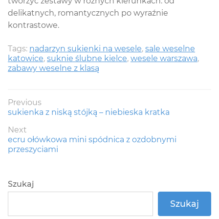
tworzyć zestawy w różnych kierunkach: od
delikatnych, romantycznych po wyraźnie
kontrastowe.
Tags:
nadarzyn sukienki na wesele
,
sale weselne
katowice
,
suknie ślubne kielce
,
wesele warszawa
,
zabawy weselne z klasą
Nawigacja
Previous
Previous
sukienka z niską stójką – niebieska kratka
wpisu
post:
Next
Next
ecru ołówkowa mini spódnica z ozdobnymi
post:
przeszyciami
Szukaj
Szukaj