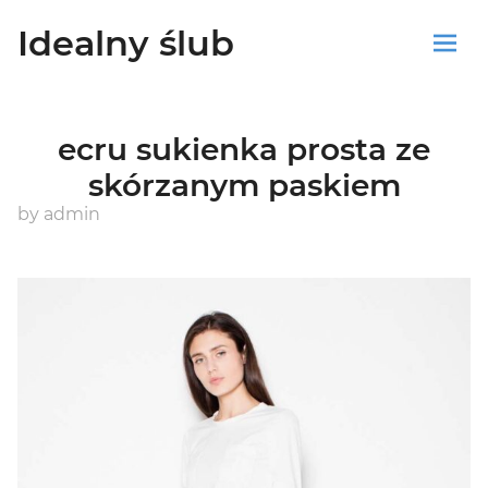
Idealny ślub
Sklep
ecru sukienka prosta ze
Blog
skórzanym paskiem
Koszyk
by
admin