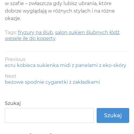
w szafie – zwłaszcza gdy lubisz ubrania, które
dobrze wyglądają w różnych stylach i na różne
okazje.
Tags:
fryzury na ślub
,
salon sukien ślubnych łódź
,
wesele ile do koperty
Nawigacja
Previous
Previous
ecru kobieca sukienka midi z panelami z eko-skóry
wpisu
post:
Next
Next
beżowe spodnie cygaretki z zakładkami
post:
Szukaj
Szukaj