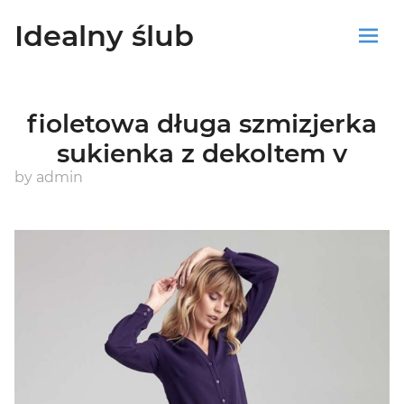
Idealny ślub
Sklep
fioletowa długa szmizjerka
Blog
sukienka z dekoltem v
Koszyk
by
admin