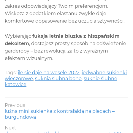
zakres odpowiadający Twoim preferencjom.
Wiskoza z dodatkiem elastanu zwykle daje
komfortowe dopasowanie bez uczucia sztywności.
Wybierając
fuksja letnia bluzka z hiszpańskim
dekoltem
, dostajesz prosty sposób na odświeżenie
garderoby – bez rewolucji, za to z wyraźnym
efektem wizualnym.
Tags:
ile sie daje na wesele 2022
,
jedwabne sukienki
wieczorowe
,
suknia slubna boho
,
suknie ślubne
katowice
Nawigacja
Previous
Previous
luźna mini sukienka z kontrafałdą na plecach –
wpisu
post:
burgundowa
Next