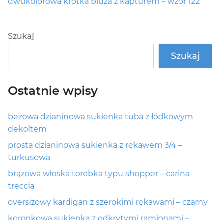
Next
dwukolorowa krótka bluza z kapturem – wzór 122
post:
Szukaj
Szukaj
Ostatnie wpisy
beżowa dzianinowa sukienka tuba z łódkowym
dekoltem
prosta dzianinowa sukienka z rękawem 3/4 –
turkusowa
brązowa włoska torebka typu shopper – carina
treccia
oversizowy kardigan z szerokimi rękawami – czarny
koronkowa sukienka z odkrytymi ramionami –