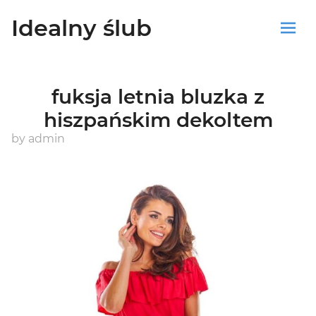
Idealny ślub
Sklep
fuksja letnia bluzka z
Blog
hiszpańskim dekoltem
Koszyk
by
admin