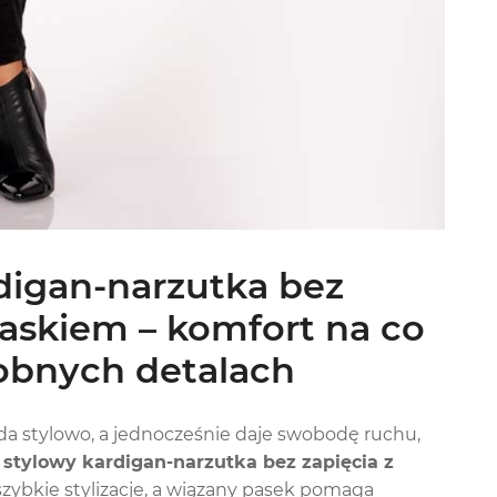
digan-narzutka bez
askiem – komfort na co
robnych detalach
ąda stylowo, a jednocześnie daje swobodę ruchu,
 stylowy kardigan-narzutka bez zapięcia z
szybkie stylizacje, a wiązany pasek pomaga