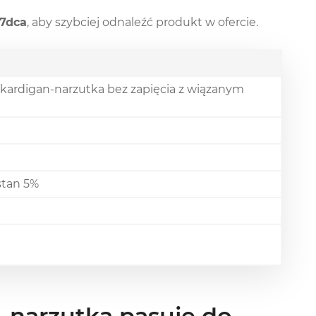
7dca
, aby szybciej odnaleźć produkt w ofercie.
 kardigan-narzutka bez zapięcia z wiązanym
stan 5%
-narzutka pasuje do