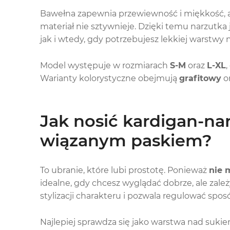
Bawełna zapewnia przewiewność i miękkość, a
materiał nie sztywnieje. Dzięki temu narzutk
jak i wtedy, gdy potrzebujesz lekkiej warstwy n
Model występuje w rozmiarach
S-M
oraz
L-XL
Warianty kolorystyczne obejmują
grafitowy
o
Jak nosić kardigan-nar
wiązanym paskiem?
To ubranie, które lubi prostotę. Ponieważ
nie 
idealne, gdy chcesz wyglądać dobrze, ale zale
stylizacji charakteru i pozwala regulować sposó
Najlepiej sprawdza się jako warstwa nad suk