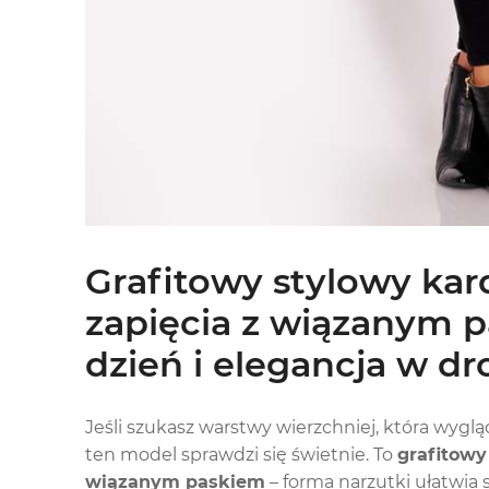
Grafitowy stylowy kar
zapięcia z wiązanym p
dzień i elegancja w d
Jeśli szukasz warstwy wierzchniej, która wygl
ten model sprawdzi się świetnie. To
grafitowy
wiązanym paskiem
– forma narzutki ułatwia 