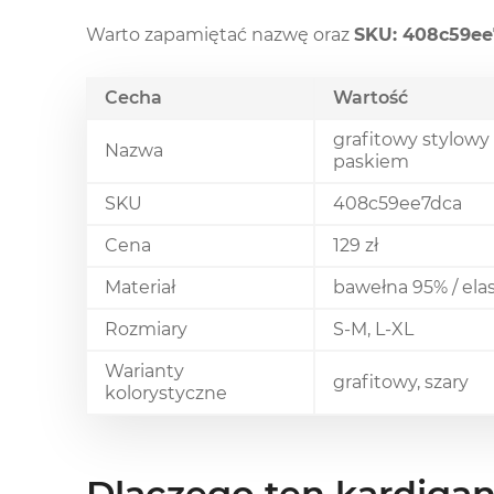
Warto zapamiętać nazwę oraz
SKU: 408c59ee
Cecha
Wartość
grafitowy stylowy
Nazwa
paskiem
SKU
408c59ee7dca
Cena
129 zł
Materiał
bawełna 95% / ela
Rozmiary
S-M, L-XL
Warianty
grafitowy, szary
kolorystyczne
Dlaczego ten kardigan