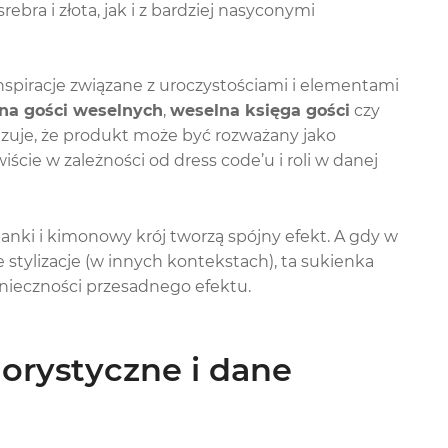
ebra i złota, jak i z bardziej nasyconymi
inspiracje związane z uroczystościami i elementami
lna gości weselnych
,
weselna księga gości
czy
azuje, że produkt może być rozważany jako
cie w zależności od dress code’u i roli w danej
banki i kimonowy krój tworzą spójny efekt. A gdy w
stylizacje (w innych kontekstach), ta sukienka
onieczności przesadnego efektu.
lorystyczne i dane