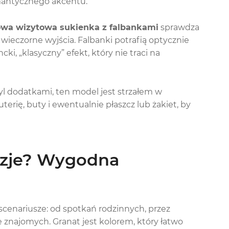
omantycznego akcentu.
wa wizytowa sukienka z falbankami
sprawdza
 wieczorne wyjścia. Falbanki potrafią optycznie
cki, „klasyczny” efekt, który nie traci na
styl dodatkami, ten model jest strzałem w
erię, buty i ewentualnie płaszcz lub żakiet, by
kazje? Wygodna
 scenariusze: od spotkań rodzinnych, przez
e znajomych. Granat jest kolorem, który łatwo