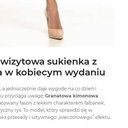
wizytowa sukienka z
ja w kobiecym wydaniu
e, a jednocześnie daje wygodę na co dzień i
azu przyciąga uwagę.
Granatowa kimonowa
acowany fason z lekkim charakterem falbanek,
czny rys. To model, który sprawdzi się w
 bez przesady i sztywnego „wieczorowego” efektu.