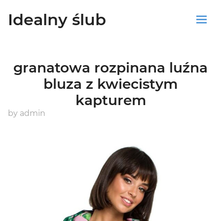
Idealny ślub
Sklep
granatowa rozpinana luźna
Blog
bluza z kwiecistym
kapturem
Koszyk
by
admin