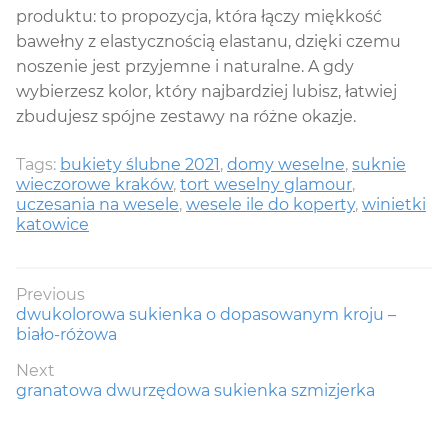
produktu: to propozycja, która łączy miękkość
bawełny z elastycznością elastanu, dzięki czemu
noszenie jest przyjemne i naturalne. A gdy
wybierzesz kolor, który najbardziej lubisz, łatwiej
zbudujesz spójne zestawy na różne okazje.
Tags:
bukiety ślubne 2021
,
domy weselne
,
suknie
wieczorowe kraków
,
tort weselny glamour
,
uczesania na wesele
,
wesele ile do koperty
,
winietki
katowice
Nawigacja
Previous
Previous
dwukolorowa sukienka o dopasowanym kroju –
wpisu
post:
biało-różowa
Next
Next
granatowa dwurzędowa sukienka szmizjerka
post: