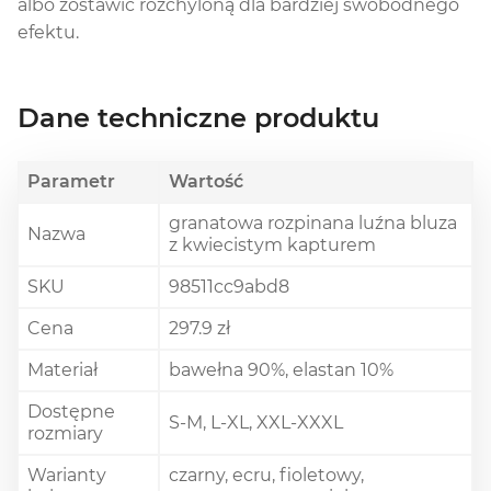
albo zostawić rozchyloną dla bardziej swobodnego
efektu.
Dane techniczne produktu
Parametr
Wartość
granatowa rozpinana luźna bluza
Nazwa
z kwiecistym kapturem
SKU
98511cc9abd8
Cena
297.9 zł
Materiał
bawełna 90%, elastan 10%
Dostępne
S-M, L-XL, XXL-XXXL
rozmiary
Warianty
czarny, ecru, fioletowy,