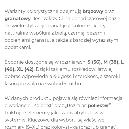
Warianty kolorystyczne obejmują
brązowy
oraz
granatowy
. Jeśli zależy Ci na ponadczasowej bazie
do wielu stylizacji, granat jest kolorem, który
naturalnie współgra z bielą, czernią, beżem i
odcieniami granatu, a także z bardziej wyrazistymi
dodatkami.
Spodnie dostępne są w rozmiarach:
S (36), M (38), L
(40), XL (42)
. Dzięki takiemu rozkładowi łatwiej
dobrać odpowiednią długość i szerokość, a szeroki
fason pozwala na swobodę ruchu.
W danych produktu pojawia się również informacja
o wariancie „Kolor:
xl
” oraz „Rozmiar:
poliester
” –
traktuj te elementy jako zapis atrybutów w
systemie. Kluczowe dla wyboru są właściwe
rozmiary (S–XL) oraz kolorystyka (brąz lub granat),