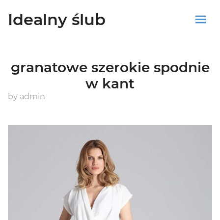
Idealny ślub
Sklep
granatowe szerokie spodnie
Blog
w kant
Koszyk
by
admin