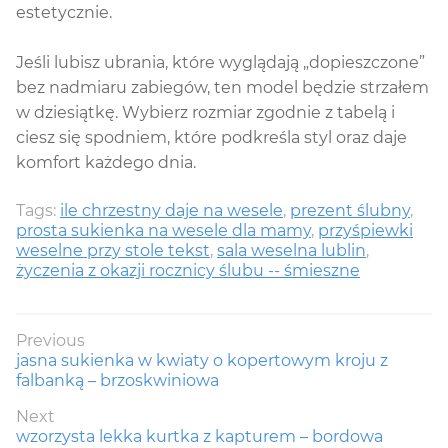
estetycznie.
Jeśli lubisz ubrania, które wyglądają „dopieszczone”
bez nadmiaru zabiegów, ten model będzie strzałem
w dziesiątkę. Wybierz rozmiar zgodnie z tabelą i
ciesz się spodniem, które podkreśla styl oraz daje
komfort każdego dnia.
Tags:
ile chrzestny daje na wesele
,
prezent ślubny
,
prosta sukienka na wesele dla mamy
,
przyśpiewki
weselne przy stole tekst
,
sala weselna lublin
,
życzenia z okazji rocznicy ślubu -- śmieszne
Nawigacja
Previous
Previous
jasna sukienka w kwiaty o kopertowym kroju z
wpisu
post:
falbanką – brzoskwiniowa
Next
Next
wzorzysta lekka kurtka z kapturem – bordowa