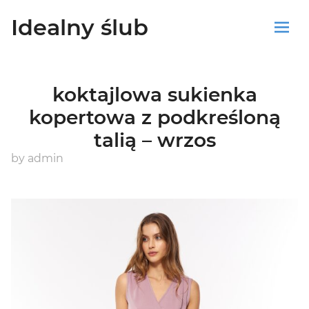
Idealny ślub
Sklep
koktajlowa sukienka
Blog
kopertowa z podkreśloną
talią – wrzos
Koszyk
by
admin