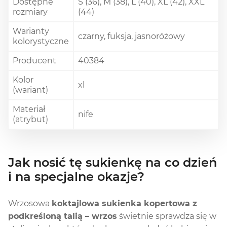
Dostępne
S (36), M (38), L (40), XL (42), XXL
rozmiary
(44)
Warianty
czarny, fuksja, jasnoróżowy
kolorystyczne
Producent
40384
Kolor
xl
(wariant)
Materiał
nife
(atrybut)
Jak nosić tę sukienkę na co dzień
i na specjalne okazje?
Wrzosowa
koktajlowa sukienka kopertowa z
podkreśloną talią – wrzos
świetnie sprawdza się w