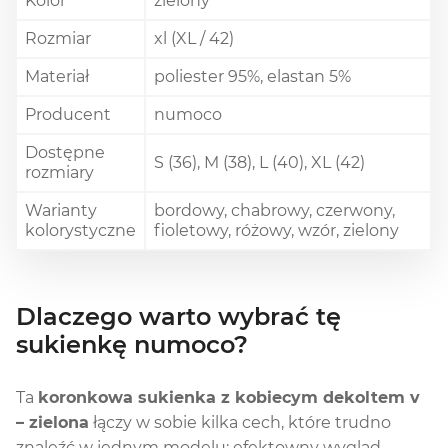
Kolor
zielony
Rozmiar
xl (XL / 42)
Materiał
poliester 95%, elastan 5%
Producent
numoco
Dostępne
S (36), M (38), L (40), XL (42)
rozmiary
Warianty
bordowy, chabrowy, czerwony,
kolorystyczne
fioletowy, różowy, wzór, zielony
Dlaczego warto wybrać tę
sukienkę numoco?
Ta
koronkowa sukienka z kobiecym dekoltem v
– zielona
łączy w sobie kilka cech, które trudno
znaleźć w jednym modelu: efektowny wygląd