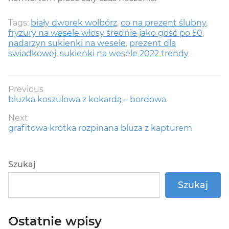
Tags:
biały dworek wolbórz
,
co na prezent ślubny
,
fryzury na wesele włosy średnie jako gość po 50
,
nadarzyn sukienki na wesele
,
prezent dla
swiadkowej
,
sukienki na wesele 2022 trendy
Nawigacja
Previous
Previous
bluzka koszulowa z kokardą – bordowa
wpisu
post:
Next
Next
grafitowa krótka rozpinana bluza z kapturem
post:
Szukaj
Szukaj
Ostatnie wpisy