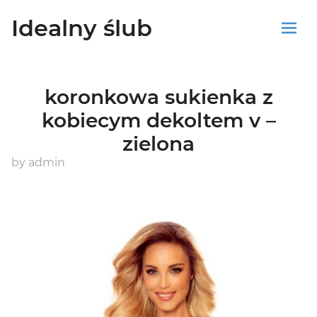
Idealny ślub
Sklep
koronkowa sukienka z
Blog
kobiecym dekoltem v –
zielona
Koszyk
by
admin