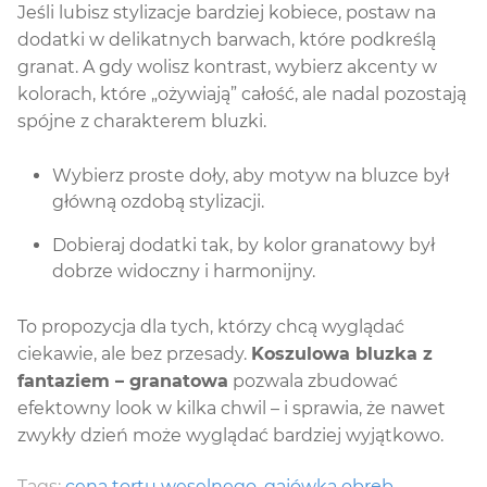
Jeśli lubisz stylizacje bardziej kobiece, postaw na
dodatki w delikatnych barwach, które podkreślą
granat. A gdy wolisz kontrast, wybierz akcenty w
kolorach, które „ożywiają” całość, ale nadal pozostają
spójne z charakterem bluzki.
Wybierz proste doły, aby motyw na bluzce był
główną ozdobą stylizacji.
Dobieraj dodatki tak, by kolor granatowy był
dobrze widoczny i harmonijny.
To propozycja dla tych, którzy chcą wyglądać
ciekawie, ale bez przesady.
Koszulowa bluzka z
fantaziem – granatowa
pozwala zbudować
efektowny look w kilka chwil – i sprawia, że nawet
zwykły dzień może wyglądać bardziej wyjątkowo.
Tags:
cena tortu weselnego
,
gajówka obręb
,