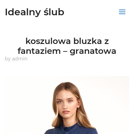
Idealny ślub
Sklep
koszulowa bluzka z
Blog
fantaziem – granatowa
Koszyk
by
admin