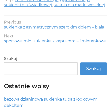
sukienki dla świadkowej
,
suknia dla matki weselnej
Nawigacja
Previous
Previous
sukienka z asymetrycznym szerokim dołem – biała
wpisu
post:
Next
Next
sportowa midi sukienka z kapturem – śmietankowa
post:
Szukaj
Szukaj
Ostatnie wpisy
beżowa dzianinowa sukienka tuba z łódkowym
dekoltem