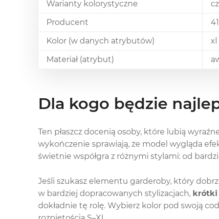
Warianty kolorystyczne
cz
Producent
4
Kolor (w danych atrybutów)
xl
Materiał (atrybut)
a
Dla kogo będzie najle
Ten płaszcz docenią osoby, które lubią wyraźn
wykończenie sprawiają, że model wygląda efe
świetnie współgra z różnymi stylami: od bardz
Jeśli szukasz elementu garderoby, który dobrz
w bardziej dopracowanych stylizacjach,
krótki
dokładnie tę rolę. Wybierz kolor pod swoją co
rozpiętością S–XL.