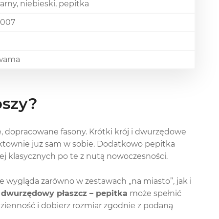
arny, niebieski, pepitka
1007
wama
pszy?
e, dopracowane fasony. Krótki krój i dwurzędowe
ktownie już sam w sobie. Dodatkowo pepitka
iej klasycznych po te z nutą nowoczesności.
e wygląda zarówno w zestawach „na miasto”, jak i
 dwurzędowy płaszcz – pepitka
może spełnić
dzienność i dobierz rozmiar zgodnie z podaną