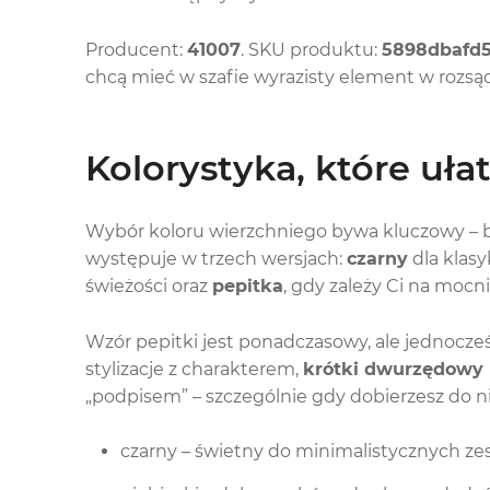
Producent:
41007
. SKU produktu:
5898dbafd
chcą mieć w szafie wyrazisty element w rozsąd
Kolorystyka, które ułat
Wybór koloru wierzchniego bywa kluczowy – bo t
występuje w trzech wersjach:
czarny
dla klasy
świeżości oraz
pepitka
, gdy zależy Ci na moc
Wzór pepitki jest ponadczasowy, ale jednocześ
stylizacje z charakterem,
krótki dwurzędowy p
„podpisem” – szczególnie gdy dobierzesz do n
czarny – świetny do minimalistycznych zes