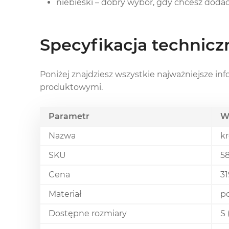
niebieski – dobry wybór, gdy chcesz dodać
Specyfikacja technic
Poniżej znajdziesz wszystkie najważniejsze i
produktowymi.
Parametr
W
Nazwa
kr
SKU
5
Cena
31
Materiał
po
Dostępne rozmiary
S 