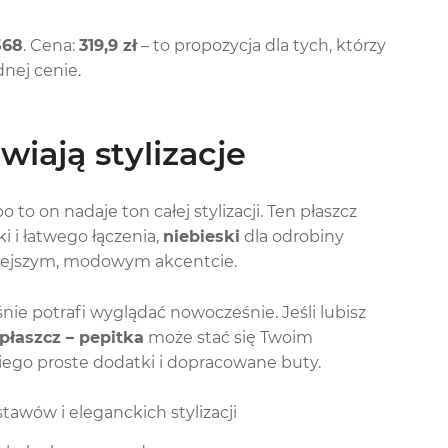
568
. Cena:
319,9 zł
– to propozycja dla tych, którzy
nej cenie.
wiają stylizacje
o on nadaje ton całej stylizacji. Ten płaszcz
ki i łatwego łączenia,
niebieski
dla odrobiny
niejszym, modowym akcentcie.
nie potrafi wyglądać nowocześnie. Jeśli lubisz
łaszcz – pepitka
może stać się Twoim
iego proste dodatki i dopracowane buty.
tawów i eleganckich stylizacji