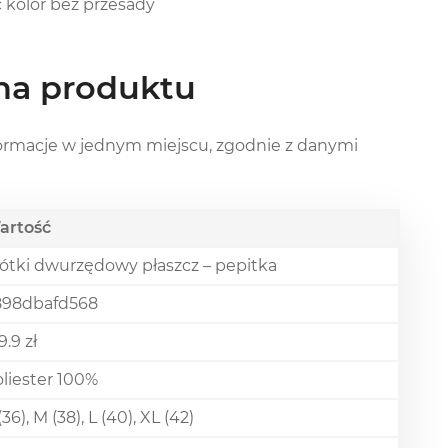
 kolor bez przesady
zna produktu
nformacje w jednym miejscu, zgodnie z danymi
artość
ótki dwurzędowy płaszcz – pepitka
898dbafd568
9.9 zł
liester 100%
(36), M (38), L (40), XL (42)