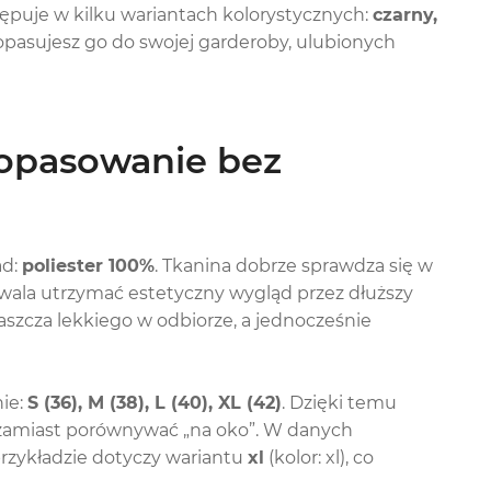
ępuje w kilku wariantach kolorystycznych:
czarny,
dopasujesz go do swojej garderoby, ulubionych
 dopasowanie bez
ad:
poliester 100%
. Tkanina dobrze sprawdza się w
ala utrzymać estetyczny wygląd przez dłuższy
łaszcza lekkiego w odbiorze, a jednocześnie
ie:
S (36), M (38), L (40), XL (42)
. Dzięki temu
 zamiast porównywać „na oko”. W danych
rzykładzie dotyczy wariantu
xl
(kolor: xl), co