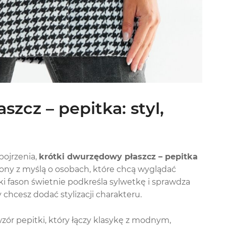
zcz – pepitka: styl,
spojrzenia,
krótki dwurzędowy płaszcz – pepitka
zony z myślą o osobach, które chcą wyglądać
ki fason świetnie podkreśla sylwetkę i sprawdza
y chcesz dodać stylizacji charakteru.
r pepitki, który łączy klasykę z modnym,