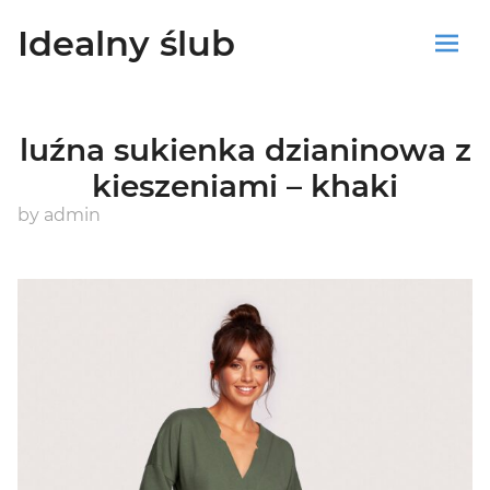
Idealny ślub
Sklep
luźna sukienka dzianinowa z
Blog
kieszeniami – khaki
Koszyk
by
admin