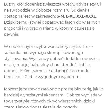
Luźny krój docenisz zwłaszcza wtedy, gdy zależy Ci
na swobodzie w doborze rozmiaru. Sukienka
dostępna jest w zakresach:
S-M
,
L-XL
,
XXL-XXXL
.
Dzięki temu łatwiej dopasować fason do własnych
proporcji i wybrać wariant, w którym czujesz się
pewnie.
W codziennym użytkowaniu liczy się też to, że
sukienka nie wymaga skomplikowanego
stylizowania. Wystarczy dobrać dodatki i obuwie, a
resztę robi jej naturalny charakter. Jeśli lubisz
ubrania, które „same się układają”, ten model
będzie dla Ciebie wygodnym wyborem.
Możesz ją zestawić zarówno z prostą biżuterią, jak i z
bardziej wyrazistymi akcentami. Dobrze wygląda w
towarzystwie różnych okryć wierzchnich, dzięki
czemu łatwo dopasujesz ją do pogody.