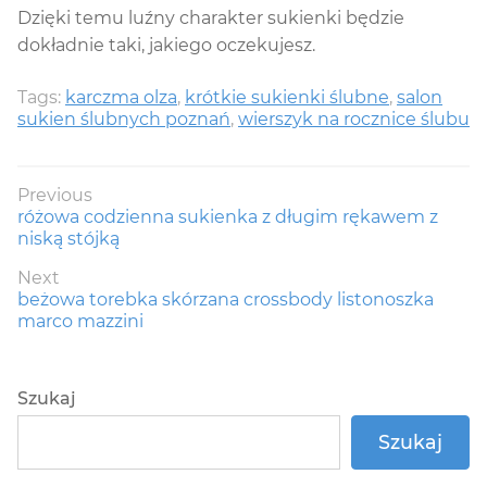
Dzięki temu luźny charakter sukienki będzie
dokładnie taki, jakiego oczekujesz.
Tags:
karczma olza
,
krótkie sukienki ślubne
,
salon
sukien ślubnych poznań
,
wierszyk na rocznice ślubu
Nawigacja
Previous
Previous
różowa codzienna sukienka z długim rękawem z
wpisu
post:
niską stójką
Next
Next
beżowa torebka skórzana crossbody listonoszka
post:
marco mazzini
Szukaj
Szukaj