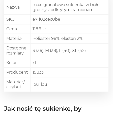
maxi granatowa sukienka w białe
Nazwa
grochy z odkrytymi ramionami
SKU
e71f02cec0be
Cena
118.9 zł
Materiał
Poliester 98%, elastan 2%
Dostępne
S (36), M (38), L (40), XL (42)
rozmiary
Kolor
xl
Producent
19833
Materiał /
lou_lou
atrybut
Jak nosić tę sukienkę, by