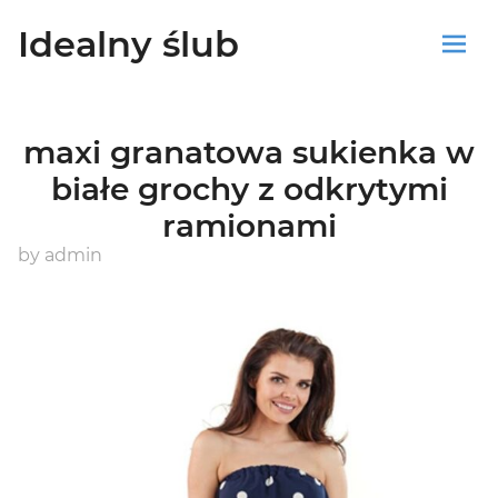
Idealny ślub
Sklep
maxi granatowa sukienka w
Blog
białe grochy z odkrytymi
ramionami
Koszyk
by
admin