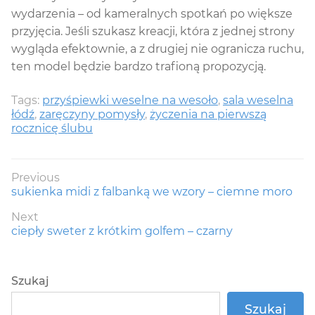
wydarzenia – od kameralnych spotkań po większe
przyjęcia. Jeśli szukasz kreacji, która z jednej strony
wygląda efektownie, a z drugiej nie ogranicza ruchu,
ten model będzie bardzo trafioną propozycją.
Tags:
przyśpiewki weselne na wesoło
,
sala weselna
łódź
,
zaręczyny pomysły
,
życzenia na pierwszą
rocznicę ślubu
Nawigacja
Previous
Previous
sukienka midi z falbanką we wzory – ciemne moro
wpisu
post:
Next
Next
ciepły sweter z krótkim golfem – czarny
post:
Szukaj
Szukaj