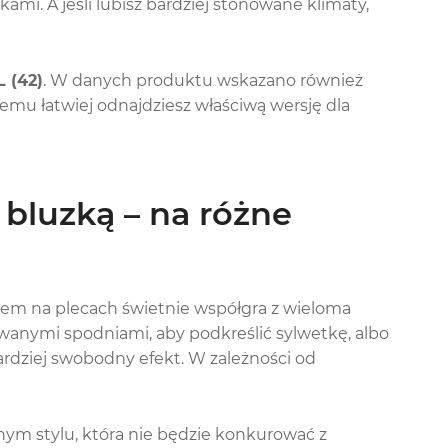
mi. A jeśli lubisz bardziej stonowane klimaty,
L (42)
. W danych produktu wskazano również
i temu łatwiej odnajdziesz właściwą wersję dla
 bluzką – na różne
iem na plecach świetnie współgra z wieloma
owanymi spodniami, aby podkreślić sylwetkę, albo
ardziej swobodny efekt. W zależności od
atnym stylu, która nie będzie konkurować z