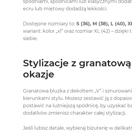
spodniami, spódnicami lub klasycznymi dodatka
ecru lub miętowy dodadzą lekkości.
Dostępne rozmiary to:
S (36), M (38), L (40), X
wariant: kolor „xl” oraz rozmiar XL (42) – dzięk
siebie.
Stylizacje z granatową
okazje
Granatowa bluzka z dekoltem „V” i sznurowan
kierunkami stylu. Możesz zestawić ją z dopas
postawić na luźniejszą spódnicę, by uzyskać b
dodatków zmienisz charakter całej stylizacji.
Jeśli lubisz detale, wybieraj biżuterię w delik