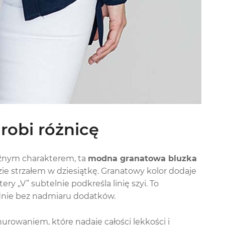
robi różnicę
raźnym charakterem, ta
modna granatowa bluzka
ie strzałem w dziesiątkę. Granatowy kolor dodaje
litery „V” subtelnie podkreśla linię szyi. To
dnie bez nadmiaru dodatków.
rowaniem, które nadaje całości lekkości i