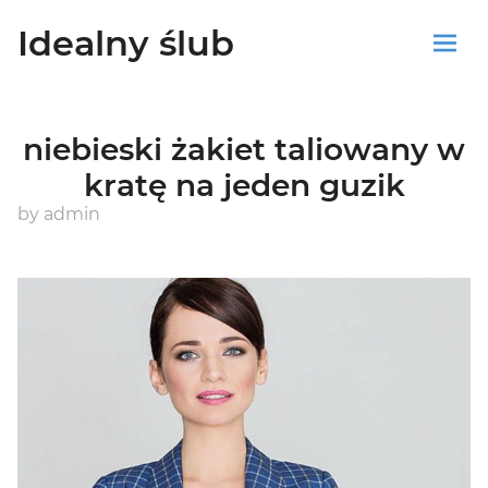
Idealny ślub
Sklep
niebieski żakiet taliowany w
Blog
kratę na jeden guzik
Koszyk
by
admin