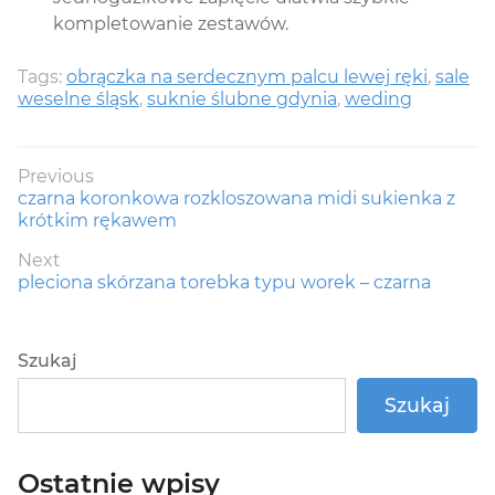
kompletowanie zestawów.
Tags:
obrączka na serdecznym palcu lewej ręki
,
sale
weselne śląsk
,
suknie ślubne gdynia
,
weding
Nawigacja
Previous
Previous
czarna koronkowa rozkloszowana midi sukienka z
wpisu
post:
krótkim rękawem
Next
Next
pleciona skórzana torebka typu worek – czarna
post:
Szukaj
Szukaj
Ostatnie wpisy