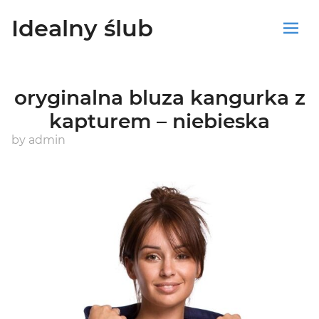
Idealny ślub
Sklep
oryginalna bluza kangurka z
Blog
kapturem – niebieska
Koszyk
by
admin