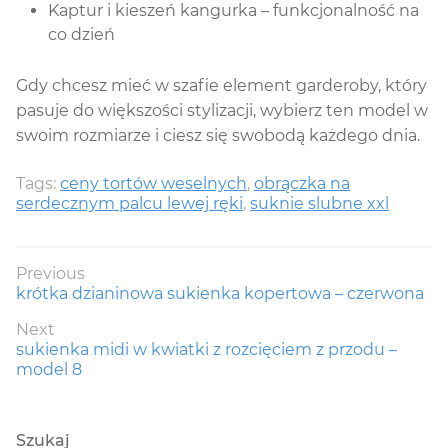
Kaptur i kieszeń kangurka – funkcjonalność na
co dzień
Gdy chcesz mieć w szafie element garderoby, który
pasuje do większości stylizacji, wybierz ten model w
swoim rozmiarze i ciesz się swobodą każdego dnia.
Tags:
ceny tortów weselnych
,
obrączka na
serdecznym palcu lewej ręki
,
suknie slubne xxl
Nawigacja
Previous
Previous
krótka dzianinowa sukienka kopertowa – czerwona
wpisu
post:
Next
Next
sukienka midi w kwiatki z rozcięciem z przodu –
post:
model 8
Szukaj