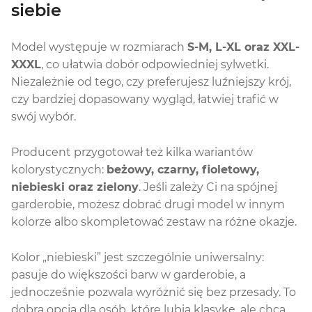
siebie
Model występuje w rozmiarach
S-M, L-XL oraz XXL-
XXXL
, co ułatwia dobór odpowiedniej sylwetki.
Niezależnie od tego, czy preferujesz luźniejszy krój,
czy bardziej dopasowany wygląd, łatwiej trafić w
swój wybór.
Producent przygotował też kilka wariantów
kolorystycznych:
beżowy, czarny, fioletowy,
niebieski oraz zielony
. Jeśli zależy Ci na spójnej
garderobie, możesz dobrać drugi model w innym
kolorze albo skompletować zestaw na różne okazje.
Kolor „niebieski” jest szczególnie uniwersalny:
pasuje do większości barw w garderobie, a
jednocześnie pozwala wyróżnić się bez przesady. To
dobra opcja dla osób, które lubią klasykę, ale chcą