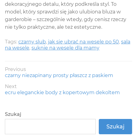
dekoracyjnego detalu, który podkreśla styl. To
model, który sprawdzi się jako ulubiona bluza w
garderobie – szczególnie wtedy, gdy cenisz rzeczy
nie tylko praktyczne, ale też estetyczne.
Tags:
czarny slub
,
jak się ubrać na wesele po 50
,
sala
na wesele
,
suknie na wesele dla mamy
Nawigacja
Previous
Previous
czarny niezapinany prosty płaszcz z paskiem
wpisu
post:
Next
Next
ecru eleganckie body z kopertowym dekoltem
post:
Szukaj
Szukaj