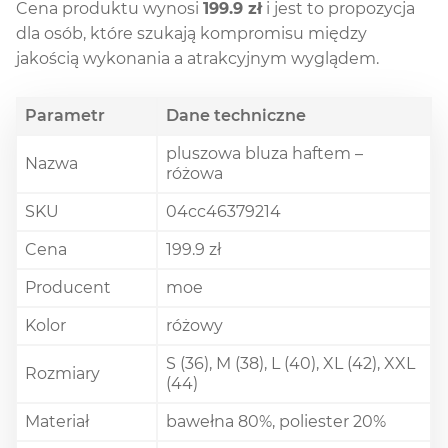
Cena produktu wynosi
199.9 zł
i jest to propozycja
dla osób, które szukają kompromisu między
jakością wykonania a atrakcyjnym wyglądem.
Parametr
Dane techniczne
pluszowa bluza haftem –
Nazwa
różowa
SKU
04cc46379214
Cena
199.9 zł
Producent
moe
Kolor
różowy
S (36), M (38), L (40), XL (42), XXL
Rozmiary
(44)
Materiał
bawełna 80%, poliester 20%