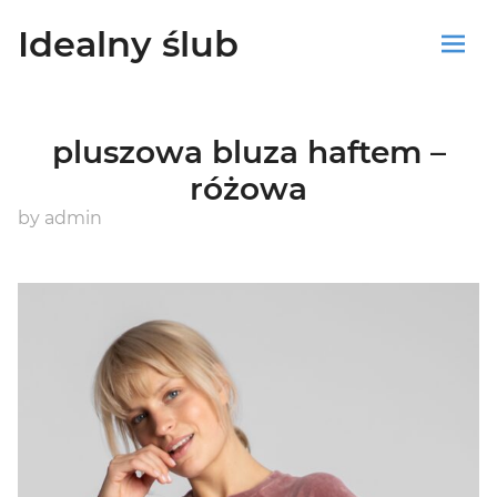
Idealny ślub
Sklep
pluszowa bluza haftem –
Blog
różowa
Koszyk
by
admin