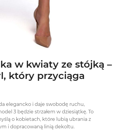
a w kwiaty ze stójką –
, który przyciąga
ląda elegancko i daje swobodę ruchu,
odel 3 będzie strzałem w dziesiątkę. To
yślą o kobietach, które lubią ubrania z
 i dopracowaną linią dekoltu.