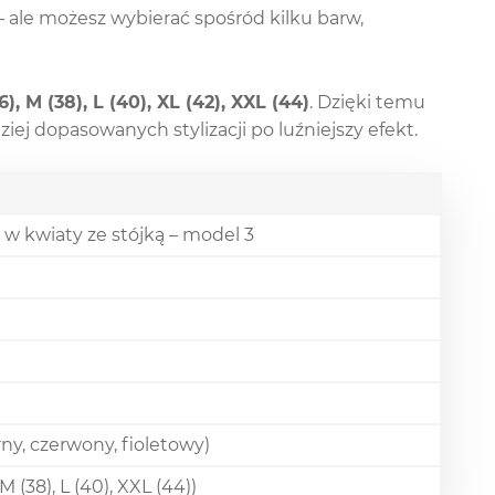
 ale możesz wybierać spośród kilku barw,
6), M (38), L (40), XL (42), XXL (44)
. Dzięki temu
iej dopasowanych stylizacji po luźniejszy efekt.
w kwiaty ze stójką – model 3
rny, czerwony, fioletowy)
M (38), L (40), XXL (44))