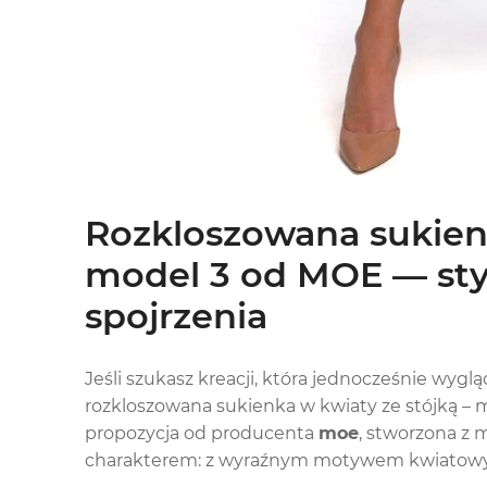
Rozkloszowana sukienk
model 3 od MOE — styl
spojrzenia
Jeśli szukasz kreacji, która jednocześnie wyg
rozkloszowana sukienka w kwiaty ze stójką – m
propozycja od producenta
moe
, stworzona z m
charakterem: z wyraźnym motywem kwiatowym