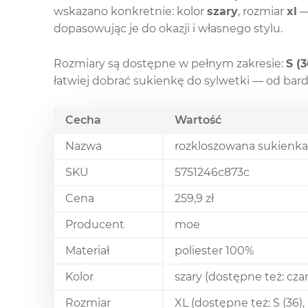
wskazano konkretnie: kolor
szary
, rozmiar
xl
—
dopasowując je do okazji i własnego stylu.
Rozmiary są dostępne w pełnym zakresie:
S (3
łatwiej dobrać sukienkę do sylwetki — od bardz
Cecha
Wartość
Nazwa
rozkloszowana sukienka 
SKU
5751246c873c
Cena
259,9 zł
Producent
moe
Materiał
poliester 100%
Kolor
szary (dostępne też: cza
Rozmiar
XL (dostępne też: S (36), 