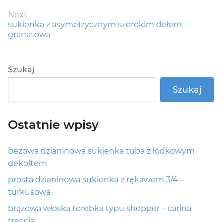
Next
Next
sukienka z asymetrycznym szerokim dołem –
post:
granatowa
Szukaj
Szukaj
Ostatnie wpisy
beżowa dzianinowa sukienka tuba z łódkowym
dekoltem
prosta dzianinowa sukienka z rękawem 3/4 –
turkusowa
brązowa włoska torebka typu shopper – carina
treccia