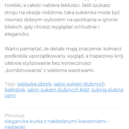
torebki, a całość nabiera lekkości. Jeśli szukasz
stroju na okazje rodzinne, taka sukienka może być
również dobrym wyborem na spotkania w gronie
bliskich, gdy chcesz wyglądać schludnie i
elegancko.
Warto pamiętać, że detale mają znaczenie: kołnierz
podkreśla uporządkowany wygląd, a trapezowy krój
ułatwia stylizowanie bez konieczności
„kombinowania” z wieloma warstwami.
Tags:
gajówka obręb
,
salon sukien ślubnych
białystok
,
salon sukien ślubnych łódź
,
suknia slubna
ceny
Nawigacja
Previous
Previous
elegancka kurka z nakładanymi kieszeniami –
wpisu
post:
niebieski