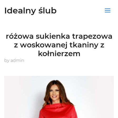
Idealny ślub
Sklep
różowa sukienka trapezowa
Blog
z woskowanej tkaniny z
kołnierzem
Koszyk
by
admin