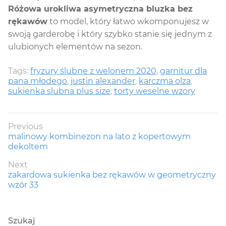
Różowa urokliwa asymetryczna bluzka bez
rękawów
to model, który łatwo wkomponujesz w
swoją garderobę i który szybko stanie się jednym z
ulubionych elementów na sezon.
Tags:
fryzury ślubne z welonem 2020
,
garnitur dla
pana młodego
,
justin alexander
,
karczma olza
,
sukienka slubna plus size
,
torty weselne wzory
Nawigacja
Previous
Previous
malinowy kombinezon na lato z kopertowym
wpisu
post:
dekoltem
Next
Next
żakardowa sukienka bez rękawów w geometryczny
post:
wzór 33
Szukaj