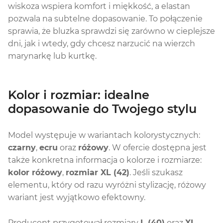
wiskoza wspiera komfort i miękkość, a elastan
pozwala na subtelne dopasowanie. To połączenie
sprawia, że bluzka sprawdzi się zarówno w cieplejsze
dni, jak i wtedy, gdy chcesz narzucić na wierzch
marynarkę lub kurtkę.
Kolor i rozmiar: idealne
dopasowanie do Twojego stylu
Model występuje w wariantach kolorystycznych:
czarny
,
ecru
oraz
różowy
. W ofercie dostępna jest
także konkretna informacja o kolorze i rozmiarze:
kolor różowy
,
rozmiar XL (42)
. Jeśli szukasz
elementu, który od razu wyróżni stylizację, różowy
wariant jest wyjątkowo efektowny.
Producent przygotował rozmiary
L (40)
oraz
XL