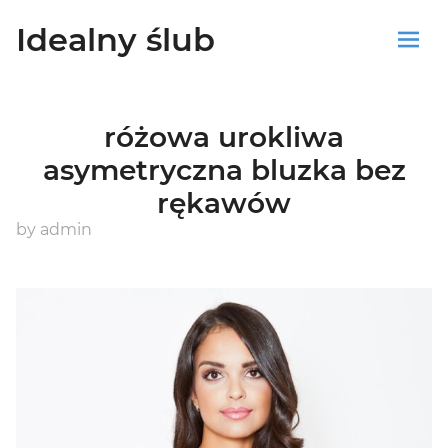
Idealny ślub
Sklep
różowa urokliwa
Blog
asymetryczna bluzka bez
rękawów
Koszyk
by
admin