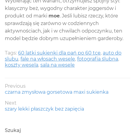
Wybierając ten wariant, otrzymujesz spójny styl:
klasyczny beż, wygodny charakter joggersów i
produkt od marki
moe
. Jeśli lubisz rzeczy, które
sprawdzają się zarówno w codziennych
aktywnościach, jak i w chwilach odpoczynku, ten
model będzie dobrym uzupełnieniem garderoby.
Tags:
60 latki sukienki dla pań po 60 tce
,
auto do
slubu
,
fale na włosach wesele
,
fotografia ślubna
,
koszty wesela
,
sala na wesele
Nawigacja
Previous
Previous
czarna zmysłowa gorsetowa maxi sukienka
wpisu
post:
Next
Next
szary lekki płaszczyk bez zapięcia
post:
Szukaj