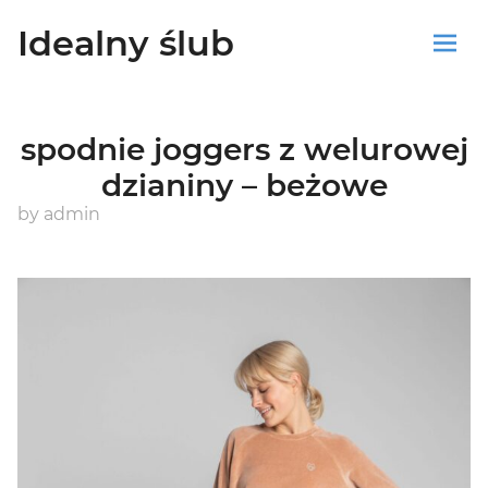
Idealny ślub
Sklep
spodnie joggers z welurowej
Blog
dzianiny – beżowe
Koszyk
by
admin