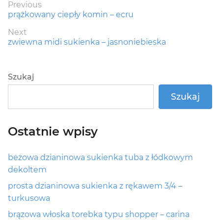
Nawigacja
Previous
Previous
prążkowany ciepły komin – ecru
wpisu
post:
Next
Next
zwiewna midi sukienka – jasnoniebieska
post:
Szukaj
Szukaj
Ostatnie wpisy
beżowa dzianinowa sukienka tuba z łódkowym
dekoltem
prosta dzianinowa sukienka z rękawem 3/4 –
turkusowa
brązowa włoska torebka typu shopper – carina