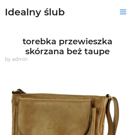
Idealny ślub
Sklep
torebka przewieszka
Blog
skórzana beż taupe
Koszyk
by
admin