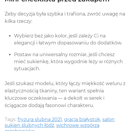
Żeby decyzja była szybka i trafiona, zwróć uwagę na
kilka rzeczy:
Wybierz beż jako kolor, jeśli zależy Ci na
elegancji i łatwym dopasowaniu do dodatków.
Postaw na uniwersalny rozmiar, jeśli chcesz
mieć sukienkę, która wygodnie leży w różnych
sytuacjach.
Jeśli szukasz modelu, który łączy miękkość weluru z
elastycznością tkaniny, ten wariant spełnia
kluczowe oczekiwania — a dekolt w serek i
ściągacze dodają fasonowi charakteru.
Tags:
fryzura slubna 2021
,
gracja białystok
,
salon
sukien ślubnych łódź
,
wichrowe wzgórza