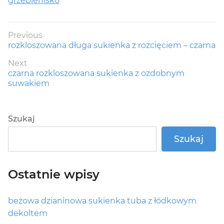
grzebienisko
Nawigacja
Previous
Previous
rozkloszowana długa sukienka z rozcięciem – czarna
wpisu
post:
Next
Next
czarna rozkloszowana sukienka z ozdobnym
post:
suwakiem
Szukaj
Szukaj
Ostatnie wpisy
beżowa dzianinowa sukienka tuba z łódkowym
dekoltem