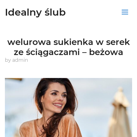
Idealny ślub
Sklep
welurowa sukienka w serek
Blog
ze ściągaczami – beżowa
Koszyk
by
admin