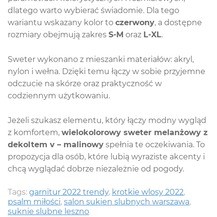
dlatego warto wybierać świadomie. Dla tego
wariantu wskazany kolor to
czerwony
, a dostępne
rozmiary obejmują zakres
S-M
oraz
L-XL
.
Sweter wykonano z mieszanki materiałów: akryl,
nylon i wełna. Dzięki temu łączy w sobie przyjemne
odczucie na skórze oraz praktyczność w
codziennym użytkowaniu.
Jeżeli szukasz elementu, który łączy modny wygląd
z komfortem,
wielokolorowy sweter melanżowy z
dekoltem v – malinowy
spełnia te oczekiwania. To
propozycja dla osób, które lubią wyraziste akcenty i
chcą wyglądać dobrze niezależnie od pogody.
Tags:
garnitur 2022 trendy
,
krotkie wlosy 2022
,
psalm miłości
,
salon sukien slubnych warszawa
,
suknie slubne leszno