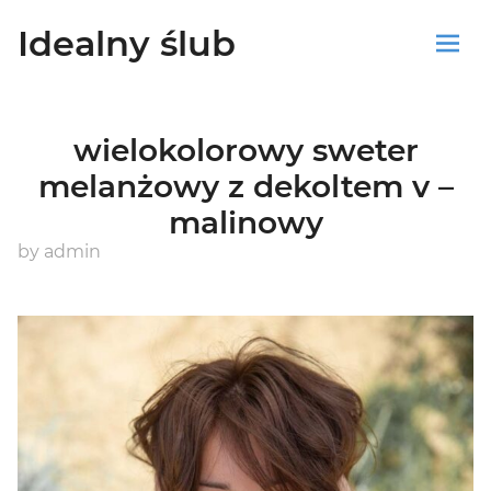
Idealny ślub
Sklep
wielokolorowy sweter
Blog
melanżowy z dekoltem v –
malinowy
Koszyk
by
admin