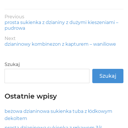
Nawigacja
Previous
Previous
prosta sukienka z dzianiny z dużymi kieszeniami –
wpisu
post:
pudrowa
Next
Next
dzianinowy kombinezon z kapturem – waniliowe
post:
Szukaj
Szukaj
Ostatnie wpisy
beżowa dzianinowa sukienka tuba z łódkowym
dekoltem
prosta dzianinowa sukienka z rękawem 3/4 –