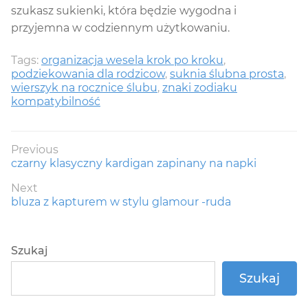
szukasz sukienki, która będzie wygodna i
przyjemna w codziennym użytkowaniu.
Tags:
organizacja wesela krok po kroku
,
podziekowania dla rodzicow
,
suknia ślubna prosta
,
wierszyk na rocznice ślubu
,
znaki zodiaku
kompatybilność
Nawigacja
Previous
Previous
czarny klasyczny kardigan zapinany na napki
wpisu
post:
Next
Next
bluza z kapturem w stylu glamour -ruda
post:
Szukaj
Szukaj