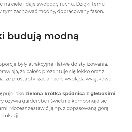
ię na ciele i daje swobodę ruchu. Dzięki temu
rzy tym zachować modny, dopracowany fason.
adki budują modną
porcje były atrakcyjne i łatwe do stylizowania.
rawiają, że całość prezentuje się lekko oraz z
ia, że prosta stylizacja nagle wygląda wyjątkowo.
tępuje jako
zielona krótka spódnica z głębokimi
óry ożywia garderobę i świetnie komponuje się
ami. Możesz zestawić ją np. z dopasowaną górą,
d okazji.