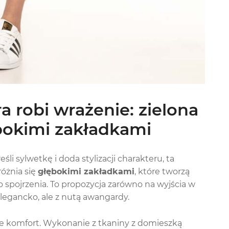
a robi wrażenie: zielona
bokimi zakładkami
li sylwetkę i doda stylizacji charakteru, ta
różnia się
głębokimi zakładkami
, które tworzą
 spojrzenia. To propozycja zarówno na wyjścia w
elegancko, ale z nutą awangardy.
akże komfort. Wykonanie z tkaniny z domieszką