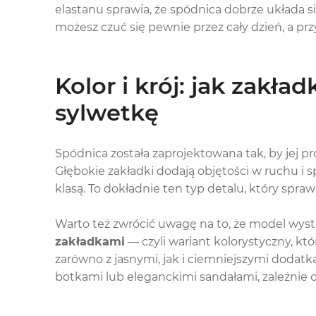
elastanu sprawia, że spódnica dobrze układa s
możesz czuć się pewnie przez cały dzień, a p
Kolor i krój: jak zakł
sylwetkę
Spódnica została zaprojektowana tak, by jej pro
Głębokie zakładki dodają objętości w ruchu i sp
klasą. To dokładnie ten typ detalu, który spraw
Warto też zwrócić uwagę na to, że model wys
zakładkami
— czyli wariant kolorystyczny, kt
zarówno z jasnymi, jak i ciemniejszymi dodatk
botkami lub eleganckimi sandałami, zależnie o