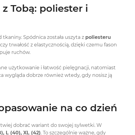
z Tobą: poliester i
tkaniny. Spódnica została uszyta z
poliesteru
ączy trwałość z elastycznością, dzięki czemu fason
ępuje ruchów.
nne użytkowanie i łatwość pielęgnacji, natomiast
ca wygląda dobrze również wtedy, gdy nosisz ją
dopasowanie na co dzień
twiej dobrać wariant do swojej sylwetki. W
8), L (40), XL (42)
. To szczególnie ważne, gdy