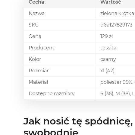
Cecha
Wartość
Nazwa
zielona krótk
SKU
d6a127829173
Cena
129 zł
Producent
tessita
Kolor
czarny
Rozmiar
xl (42)
Materiał
poliester 95%,
Dostępne rozmiary
S (36), M (38), 
Jak nosić tę spódnicę
swobodnie