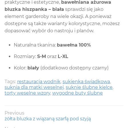
praktyczne i estetyczne,
bawełniana ażurowa
bluzka hiszpanka – biała
sprawdzi się jako
element garderoby na wiele okazji. A ponieważ
dostępne są także warianty kolorystyczne, możesz
dopasować wybór do nastroju i planów.
Naturalna tkanina:
bawełna 100%
Rozmiary:
S-M
oraz
L-XL
Kolor:
biały
(dodatkowo dostępny czarny)
Tags:
restauracja wodnik
,
sukienka świadkowa
,
suknia dla matki weselnej
,
suknie ślubne kielce
,
torty weselne wzory
,
wygodne buty ślubne
Nawigacja
Previous
Previous
żółta bluzka z wiązaną szarfą pod szyją
wpisu
post: