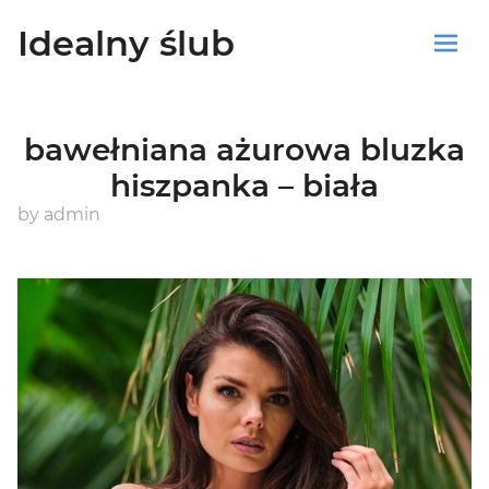
Idealny ślub
Sklep
bawełniana ażurowa bluzka
Blog
hiszpanka – biała
Koszyk
by
admin