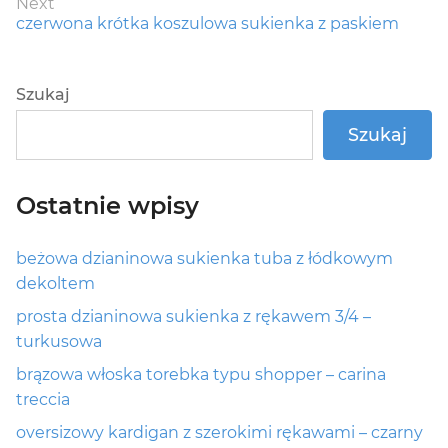
Next
Next
czerwona krótka koszulowa sukienka z paskiem
post:
Szukaj
Szukaj
Ostatnie wpisy
beżowa dzianinowa sukienka tuba z łódkowym
dekoltem
prosta dzianinowa sukienka z rękawem 3/4 –
turkusowa
brązowa włoska torebka typu shopper – carina
treccia
oversizowy kardigan z szerokimi rękawami – czarny