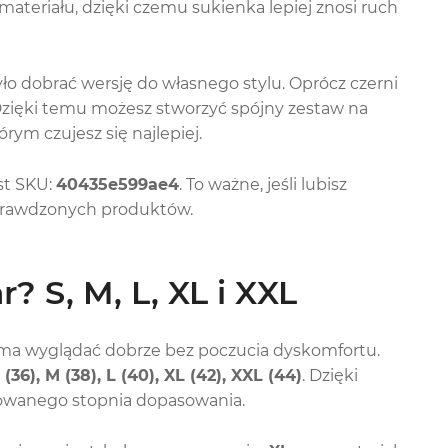
teriału, dzięki czemu sukienka lepiej znosi ruch
yło dobrać wersję do własnego stylu. Oprócz czerni
Dzięki temu możesz stworzyć spójny zestaw na
rym czujesz się najlepiej.
st SKU:
40435e599ae4
. To ważne, jeśli lubisz
prawdzonych produktów.
 S, M, L, XL i XXL
y ma wyglądać dobrze bez poczucia dyskomfortu.
 (36), M (38), L (40), XL (42), XXL (44)
. Dzięki
erowanego stopnia dopasowania.