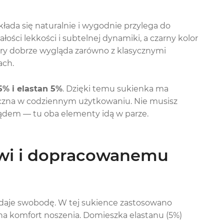
kłada się naturalnie i wygodnie przylega do
łości lekkości i subtelnej dynamiki, a czarny kolor
tóry dobrze wygląda zarówno z klasycznymi
ach.
% i elastan 5%
. Dzięki temu sukienka ma
yczna w codziennym użytkowaniu. Nie musisz
dem — tu oba elementy idą w parze.
owi i dopracowanemu
e daje swobodę. W tej sukience zastosowano
 na komfort noszenia. Domieszka elastanu (5%)