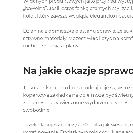
W danych produktowych jako przykład występuj
„bawelna”. Jeśli jesteś fanką czarnych stylizacj
kolor, który zawsze wygląda elegancko i pasuj
Dzianina z domieszką elastanu sprawia, że sukie
sztywne materiały. Możesz więc liczyć na kom
ruchu i zmieniasz plany.
Na jakie okazje sprawd
To sukienka, która dobrze odnajduje się w róż
kopertową zakładką na dole może być świetny
znajomymi czy wieczorne wydarzenia, kiedy ch
swobodnie.
Jeżeli planujesz uroczystość, taka jak wesele
wyrafinowania. Dodatkowo miękko układający