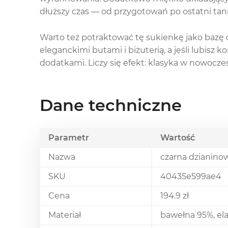
dłuższy czas — od przygotowań po ostatni tani
Warto też potraktować tę sukienkę jako bazę d
eleganckimi butami i biżuterią, a jeśli lubisz k
dodatkami. Liczy się efekt: klasyka w nowocz
Dane techniczne
Parametr
Wartość
Nazwa
czarna dzianino
SKU
40435e599ae4
Cena
194.9 zł
Materiał
bawełna 95%, el