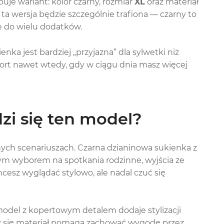
e wariant: kolor czarny, rozmiar
XL
oraz materiał
i, ta wersja będzie szczególnie trafiona — czarny to
e do wielu dodatków.
nka jest bardziej „przyjazna” dla sylwetki niż
fort nawet wtedy, gdy w ciągu dnia masz więcej
zi się ten model?
nych scenariuszach. Czarna dzianinowa sukienka z
m wyborem na spotkania rodzinne, wyjścia ze
cesz wyglądać stylowo, ale nadal czuć się
, model z kopertowym detalem dodaje stylizacji
 się materiał pomaga zachować wygodę przez