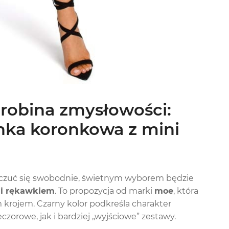
drobina zmysłowości:
nka koronkowa z mini
e czuć się swobodnie, świetnym wyborem będzie
ni rękawkiem
. To propozycja od marki
moe
, która
 krojem. Czarny kolor podkreśla charakter
czorowe, jak i bardziej „wyjściowe” zestawy.