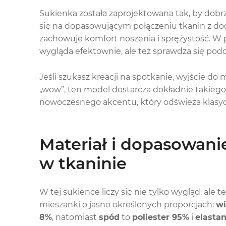
Sukienka została zaprojektowana tak, by dobrz
się na dopasowującym połączeniu tkanin z do
zachowuje komfort noszenia i sprężystość. W p
wygląda efektownie, ale też sprawdza się podc
Jeśli szukasz kreacji na spotkanie, wyjście do m
„wow”, ten model dostarcza dokładnie takiego 
nowoczesnego akcentu, który odświeża klasycz
Materiał i dopasowanie
w tkaninie
W tej sukience liczy się nie tylko wygląd, ale t
mieszanki o jasno określonych proporcjach:
wi
8%
, natomiast
spód
to
poliester 95%
i
elasta