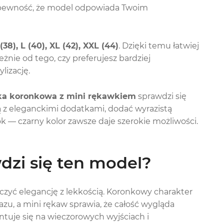
 pewność, że model odpowiada Twoim
 (38), L (40), XL (42), XXL (44)
. Dzięki temu łatwiej
eżnie od tego, czy preferujesz bardziej
lizację.
ka koronkowa z mini rękawkiem
sprawdzi się
 ją z eleganckimi dodatkami, dodać wyrazistą
ok — czarny kolor zawsze daje szerokie możliwości.
wdzi się ten model?
łączyć elegancję z lekkością. Koronkowy charakter
azu, a mini rękaw sprawia, że całość wygląda
ntuje się na wieczorowych wyjściach i