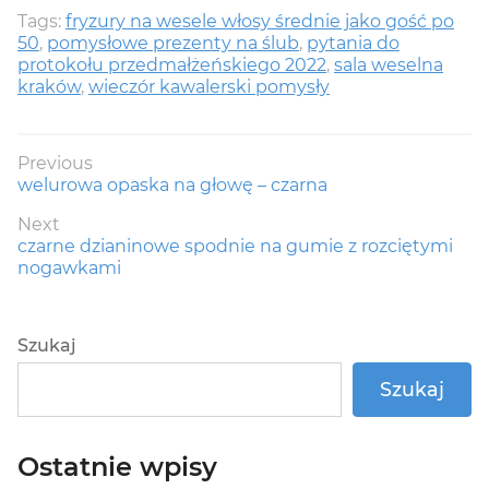
Tags:
fryzury na wesele włosy średnie jako gość po
50
,
pomysłowe prezenty na ślub
,
pytania do
protokołu przedmałżeńskiego 2022
,
sala weselna
kraków
,
wieczór kawalerski pomysły
Nawigacja
Previous
Previous
welurowa opaska na głowę – czarna
wpisu
post:
Next
Next
czarne dzianinowe spodnie na gumie z rozciętymi
post:
nogawkami
Szukaj
Szukaj
Ostatnie wpisy