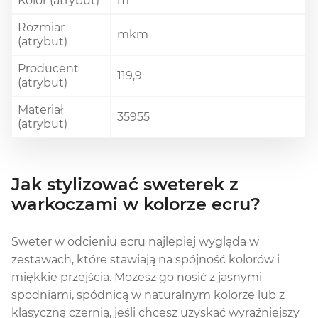
Kolor (atrybut)
m
Rozmiar
mkm
(atrybut)
Producent
119,9
(atrybut)
Materiał
35955
(atrybut)
Jak stylizować sweterek z
warkoczami w kolorze ecru?
Sweter w odcieniu ecru najlepiej wygląda w
zestawach, które stawiają na spójność kolorów i
miękkie przejścia. Możesz go nosić z jasnymi
spodniami, spódnicą w naturalnym kolorze lub z
klasyczną czernią, jeśli chcesz uzyskać wyraźniejszy