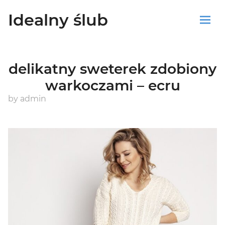
Idealny ślub
Sklep
delikatny sweterek zdobiony
Blog
warkoczami – ecru
Koszyk
by
admin