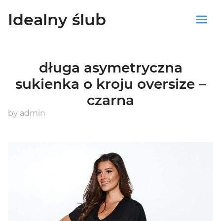
Idealny ślub
Sklep
długa asymetryczna
Blog
sukienka o kroju oversize –
czarna
Koszyk
by
admin