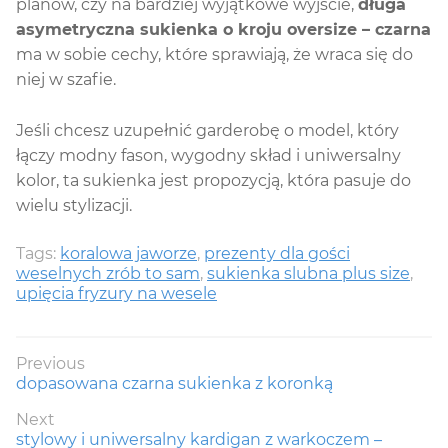
planów, czy na bardziej wyjątkowe wyjście,
długa
asymetryczna sukienka o kroju oversize – czarna
ma w sobie cechy, które sprawiają, że wraca się do
niej w szafie.
Jeśli chcesz uzupełnić garderobę o model, który
łączy modny fason, wygodny skład i uniwersalny
kolor, ta sukienka jest propozycją, która pasuje do
wielu stylizacji.
Tags:
koralowa jaworze
,
prezenty dla gości
weselnych zrób to sam
,
sukienka slubna plus size
,
upięcia fryzury na wesele
Nawigacja
Previous
Previous
dopasowana czarna sukienka z koronką
wpisu
post:
Next
Next
stylowy i uniwersalny kardigan z warkoczem –