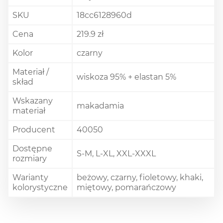
SKU
18cc6128960d
Cena
219.9 zł
Kolor
czarny
Materiał /
wiskoza 95% + elastan 5%
skład
Wskazany
makadamia
materiał
Producent
40050
Dostępne
S-M, L-XL, XXL-XXXL
rozmiary
Warianty
beżowy, czarny, fioletowy, khaki,
kolorystyczne
miętowy, pomarańczowy