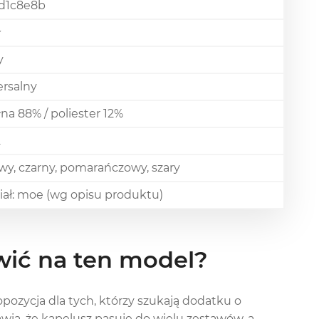
d1c8e8b
ł
y
rsalny
na 88% / poliester 12%
2
wy, czarny, pomarańczowy, szary
iał: moe (wg opisu produktu)
wić na ten model?
opozycja dla tych, którzy szukają dodatku o
wia, że kapelusz pasuje do wielu zestawów, a