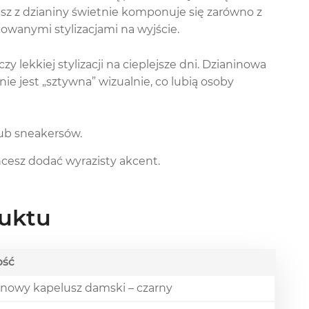
lusz z dzianiny świetnie komponuje się zarówno z
cowanymi stylizacjami na wyjście.
zy lekkiej stylizacji na cieplejsze dni. Dzianinowa
nie jest „sztywna” wizualnie, co lubią osoby
lub sneakersów.
chcesz dodać wyrazisty akcent.
uktu
ość
inowy kapelusz damski – czarny