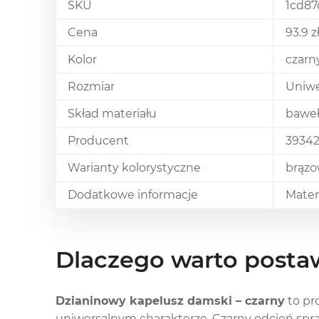
SKU
1cd87
Cena
93.9 z
Kolor
czarn
Rozmiar
Uniwe
Skład materiału
baweł
Producent
3934
Warianty kolorystyczne
brązo
Dodatkowe informacje
Mater
Dlaczego warto posta
Dzianinowy kapelusz damski – czarny
to pr
uniwersalnym charakterze. Czarny odcień spra