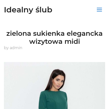
Idealny ślub
Sklep
zielona sukienka elegancka
Blog
wizytowa midi
Koszyk
by
admin