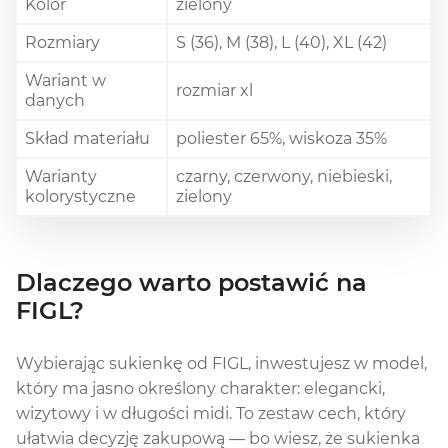
Kolor
zielony
Rozmiary
S (36), M (38), L (40), XL (42)
Wariant w
rozmiar xl
danych
Skład materiału
poliester 65%, wiskoza 35%
Warianty
czarny, czerwony, niebieski,
kolorystyczne
zielony
Dlaczego warto postawić na
FIGL?
Wybierając sukienkę od FIGL, inwestujesz w model,
który ma jasno określony charakter: elegancki,
wizytowy i w długości midi. To zestaw cech, który
ułatwia decyzję zakupową — bo wiesz, że sukienka