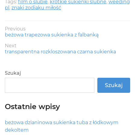
Tags:
film o slubie
,
krótkie sukienki ślubne
,
weeding
pl
,
znaki zodiaku miłość
Nawigacja
Previous
Previous
beżowa trapezowa sukienka z falbanką
wpisu
post:
Next
Next
transparentna rozkloszowana czarna sukienka
post:
Szukaj
Szukaj
Ostatnie wpisy
beżowa dzianinowa sukienka tuba z łódkowym
dekoltem